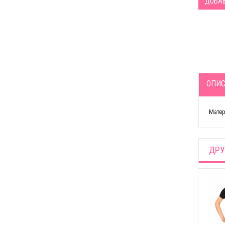
ДОБАВ
ОПИС
Матер
ДРУ
Купальник с принтом
гимнастки
Купальник с