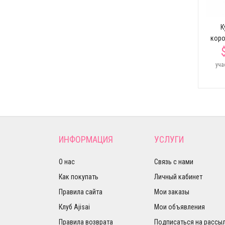
$32.66
вом
коротким рукавом
розового цвета
К
$25.85
коро
уча
ИНФОРМАЦИЯ
УСЛУГИ
О нас
Связь с нами
Как покупать
Личный кабинет
Правила сайта
Мои заказы
Клуб Ajisai
Мои объявления
Правила возврата
Подписаться на рассы