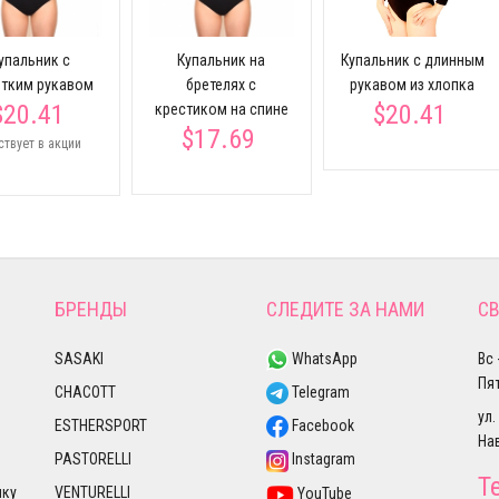
упальник с
Купальник на
Купальник с длинным
тким рукавом
бретелях с
рукавом из хлопка
$20.41
$20.41
крестиком на спине
$17.69
ствует в акции
БРЕНДЫ
СЛЕДИТЕ ЗА НАМИ
СВ
SASAKI
WhatsApp
Вс 
Пят
CHACOTT
Telegram
ул.
ESTHERSPORT
Facebook
На
PASTORELLI
Instagram
Т
лку
VENTURELLI
YouTube