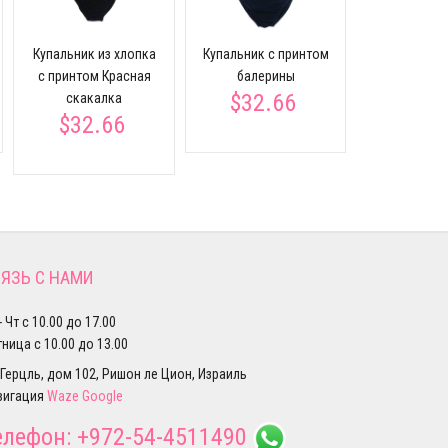
$26.
Купальник из хлопка
Купальник с принтом
с принтом Красная
балерины
$32.66
скакалка
$32.66
ЯЗЬ С НАМИ
- Чт с 10.00 до 17.00
ница с 10.00 до 13.00
 Герцль, дом 102, Ришон ле Цион, Израиль
вигация
Waze
Google
елефон:
+972-54-4511490