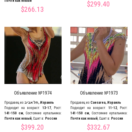
Почти как новый
$299.40
$266.13
Объявление №1974
Объявление №1973
Продавец из
תל אביב, Израиль
Продавец из
Caesarea, Израиль
Подходит на возраст:
13-17
, Рост:
Подходит на возраст:
11-12
, Рост:
141-150 см
, Состояние купальника:
141-150 см
, Состояние купальника:
Почти как новый
, Сшит в:
России
Почти как новый
, Сшит в:
России
$399.20
$332.67