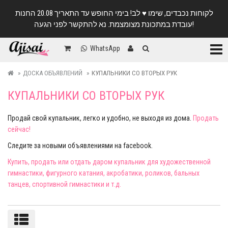
לקוחות נכבדים, שימו ♥️ לב! בימי החופש עד התאריך 20.08 החנות
עובדת במתכונת מצומצמת. נא להתקשר לפני הגעה!
Катег
WhatsApp
ДОСКА ОБЪЯВЛЕНИЙ
КУПАЛЬНИКИ СО ВТОРЫХ РУК
КУПАЛЬНИКИ СО ВТОРЫХ РУК
Продай свой купальник, легко и удобно, не выходя из дома.
Продать
сейчас!
Следите за новыми объявлениями на facebook.
Купить, продать или отдать даром купальник для художественной
гимнастики, фигурного катания, акробатики, роликов, бальных
танцев, спортивной гимнастики и т.д.
Сортировка/фильтры