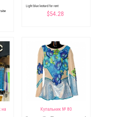
Light blue leotard for rent
съём
$54.28
 на
Купальник № 80