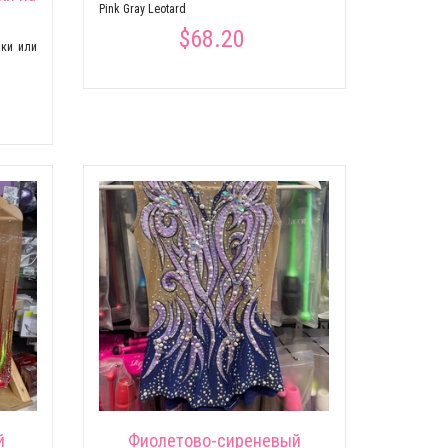
Pink Gray Leotard
$68.20
ики или
й
Фиолетово-сиреневый