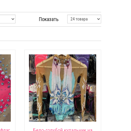
Показать
флаг
Бело-голубой купальник на