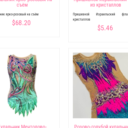
съём
из кристаллов
ник ярко-розовый на съём
Пришивной Израильский фл
кристаллов
$68.20
$5.46
Купальник Ментолово-
Розово-голубой купальни