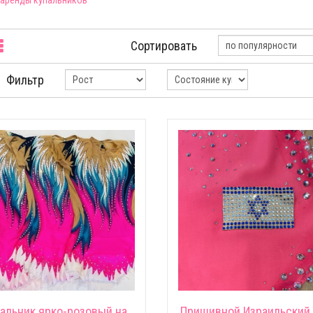
 аренды купальников
Сортировать
Фильтр
альник ярко-розовый на
Пришивной Израильский 