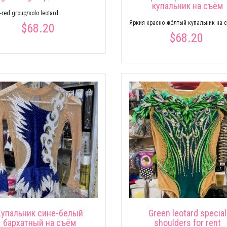
купальник на съём
red group/solo leotard
Яркия красно-жёлтый купальник на 
$68.20
$68.20
Купальник сине-белый
Green leotard special
бархатный на съём
shoulders for rent