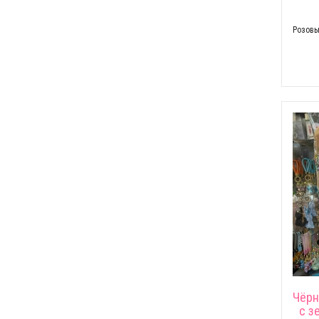
Розовы
Чёрн
с з