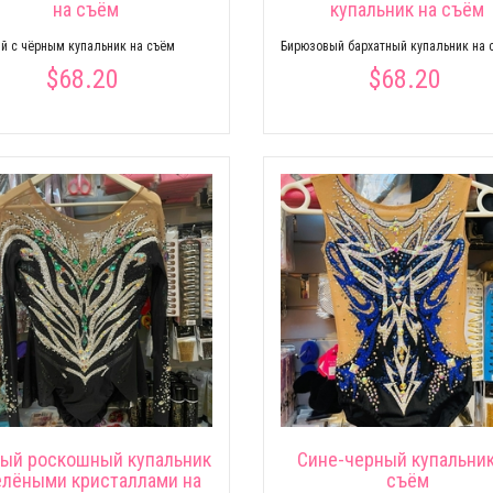
на съём
купальник на съём
й с чёрным купальник на съём
Бирюзовый бархатный купальник на 
$68.20
$68.20
ый роскошный купальник
Сине-черный купальник
елёными кристаллами на
съём