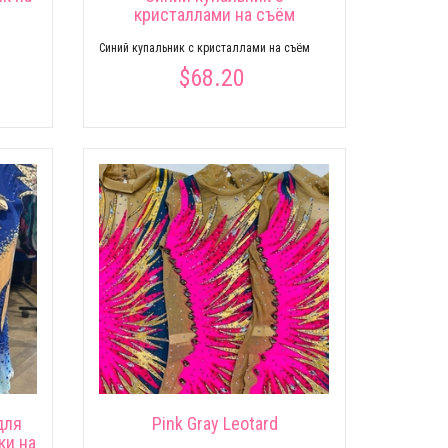
кристаллами на съём
Cиний купальник с кристаллами на съём
$68.20
для
Pink Gray Leotard
ки на