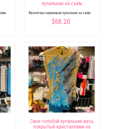
купальник на съём
съём
Фиолетово-сиреневый купальник на съём
$68.20
Сине-голубой купальник весь
покрытый кристаллами на