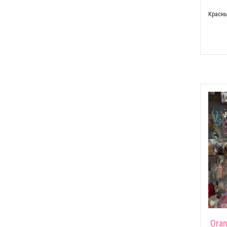
Красны
Oran