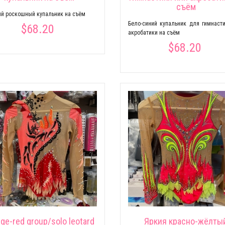
съём
й роскошный купальник на съём
Бело-синий купальник для гимнаст
$68.20
акробатики на съём
$68.20
ge-red group/solo leotard
Яркия красно-жёлты