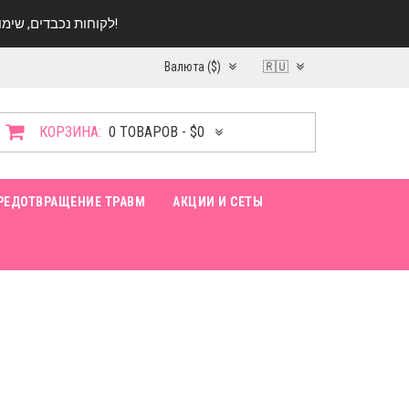
לקוחות נכבדים, שימו ♥️ לב! בימי החופש עד התאריך 20.08 החנות עובדת במתכונת מצומצמת. נא להתקשר לפני הגעה!
Валюта ($)
🇷🇺
КОРЗИНА:
0 ТОВАРОВ - $0
РЕДОТВРАЩЕНИЕ ТРАВМ
АКЦИИ И СЕТЫ