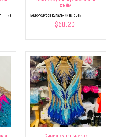
съём
аг из
Бело-голубой купальник на съём
$68.20
к на
Cиний купальник с