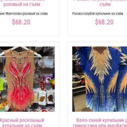
розовый на съём
съём
ник Ментолово-розовый на съём
Розово-голубой купальник на съём
$68.20
$68.20
Красный роскошный
Бело-синий купальник 
купальник на съём
гимнастики или акробати