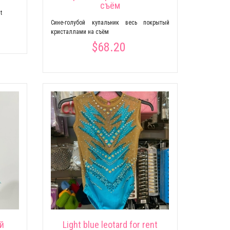
съём
t
Сине-голубой купальник весь покрытый
кристаллами на съём
$68.20
й
Light blue leotard for rent