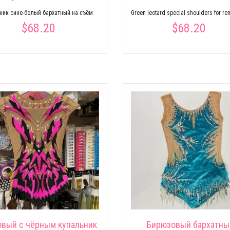
ник сине-белый бархатный на съём
Green leotard special shoulders for ren
$68.20
$68.20
овый с чёрным купальник
Бирюзовый бархатны