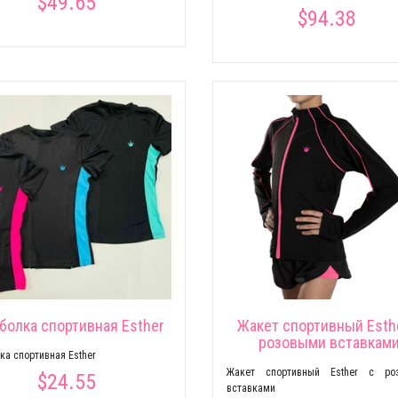
$49.65
$94.38
болка спортивная Esther
Жакет спортивный Esth
розовыми вставкам
ка спортивная Esther
Жакет спортивный Esther c ро
$24.55
вставками