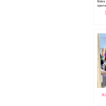
Майка 
принто
Жа