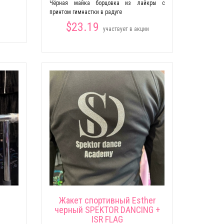
Чёрная майка борцовка из лайкры c
принтом гимнастки в радуге
$23.19
участвует в акции
Жакет спортивный Esther
черный SPEKTOR DANCING +
ISR FLAG