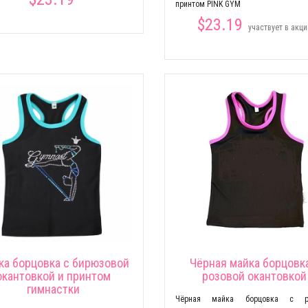
принтом PINK GYM
$23.19
участвует в акци
ка борцовка с бирюзовой
Чёрная майка борцовк
окантовкой и принтом
розовой окантовкой
гимнастки
Чёрная майка борцовка с р