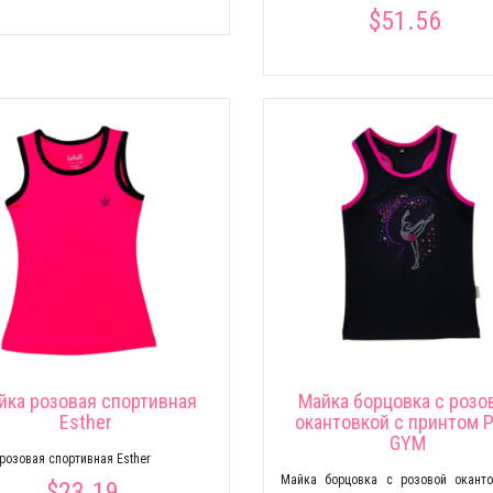
$51.56
йка розовая спортивная
Майка борцовка с розо
Esther
окантовкой c принтом 
GYM
розовая спортивная Esther
Майка борцовка с розовой окант
$23.19