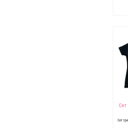
Сет
Сет тр