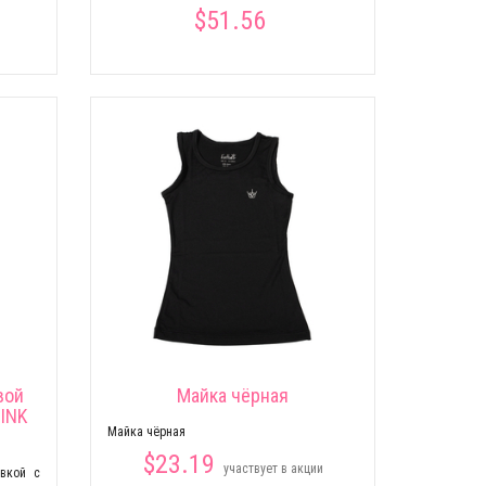
$51.56
вой
Майка чёрная
PINK
Майка чёрная
$23.19
участвует в акции
овкой c