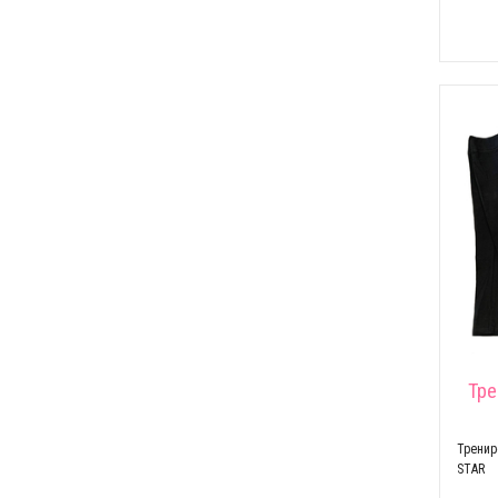
Тре
Трени
STAR