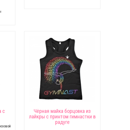
и
а с
Чёрная майка борцовка из
лайкры c принтом гимнастки в
радуге
озовой