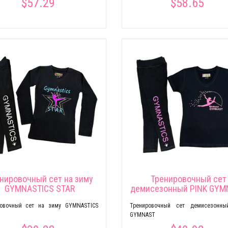
$57.29
$58.65
нировочный сет на зиму
Тренировочный сет
GYMNASTICS STAR
демисезонный PINK GYM
ровочный сет на зиму GYMNASTICS
Тренировочный сет демисезонны
GYMNAST