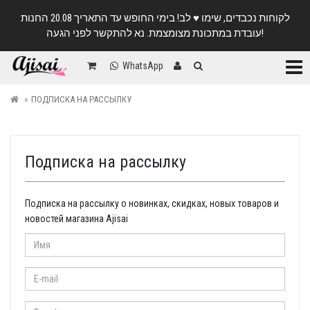
לקוחות נכבדים, שימו ♥️ לב! בימי החופש עד התאריך 20.08 החנות
עובדת במתכונת מצומצמת. נא להתקשר לפני הגעה!
Катег
WhatsApp
ПОДПИСКА НА РАССЫЛКУ
Подписка на рассылку
Подписка на рассылку о новинках, скидках, новых товаров и
новостей магазина Ajisai