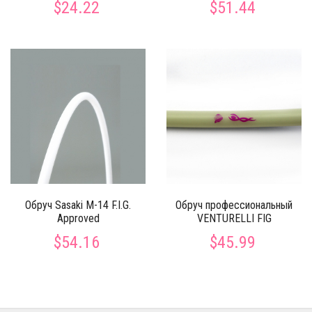
$24.22
$51.44
Обруч Sasaki M-14 F.I.G.
Обруч профессиональный
Approved
VENTURELLI FIG
$54.16
$45.99