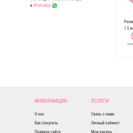
18 см Esther Sport
в
WhatsApp
$23.19
ии
Рези
1.5 
уча
ИНФОРМАЦИЯ
УСЛУГИ
О нас
Связь с нами
Как покупать
Личный кабинет
Правила сайта
Мои заказы