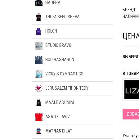
HADERA
БРЕНД:
НАЛИЧИЕ
TNUFA BEER SHEVA
HOLON
ЦЕНА
STUDIO BRAVO
ВЫБЕРИТ
HOD HASHARON
В ТОВА
VICKY'S GYMNASTICS
JERUSALEM TIHON TEDY
MAALE ADUMIM
ДОБАВ
ASA TEL AVIV
MATNAS EILAT
Участвуе