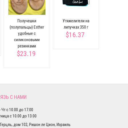
спи
$27.
Получешки
Утяжелители на
(полупальцы) Esther
липучках 350 г
$16.37
удобные с
силиконовыми
резинками
$23.19
ЯЗЬ С НАМИ
- Чт с 10.00 до 17.00
ница с 10.00 до 13.00
 Герцль, дом 102, Ришон ле Цион, Израиль