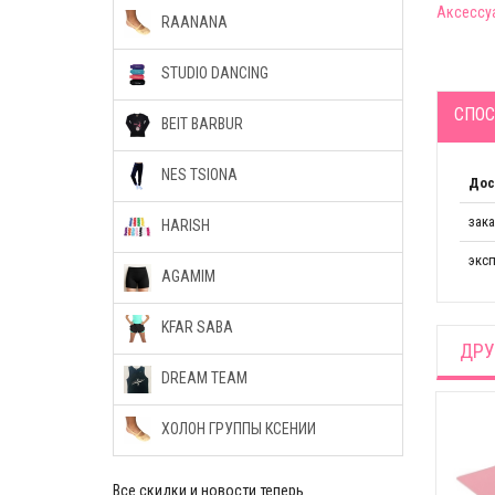
Аксессу
RAANANA
STUDIO DANCING
СПОС
BEIT BARBUR
NES TSIONA
Дос
зак
HARISH
эксп
AGAMIM
KFAR SABA
ДРУ
DREAM TEAM
ХОЛОН ГРУППЫ КСЕНИИ
Спортивная сумка
$40.92
ный
Мяч с блёстками 17-
Все скидки и новости теперь