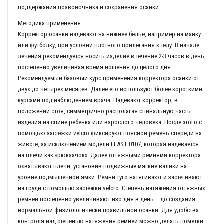
поддержания позвоночника и сохранения осанки.
Методика применения:
Корректор осанки надевают на нижнее белье, например на майку
или футболку, при условии плотного прилегания к телу. В начале
лечения рекомендуется носить изделие в течение 2-3 часов в день,
постепенно увеличивая время ношения до целого дня.
Рекомендуемый базовый курс применения корректора осанки от
двух до четырех месяцев. Далее его используют более короткими
курсами под наблюдением врача. Надевают корректор, в
положении стоя, симметрично располагая спинальную часть
изделия на спине ребенка или взрослого человека. После этого с
помощью застежки velcro фиксируют поясной ремень спереди на
животе, за исключением модели ELAST 0107, которая надевается
на плечи как «рюкзачок». Далее оттяжными ремнями корректора
охватывают плечи, установив подвижные мягкие валики на
уровне подмышечной ямки. Ремни туго натягивают и застегивают
на груди с помощью застежки velcro. Степень натяжения оттяжных
ремней постепенно увеличивают изо дня в день – до создания
нормальной физиологически правильной осанки. Для удобства
контроля над степенью натяжения ремней можно делать пометки