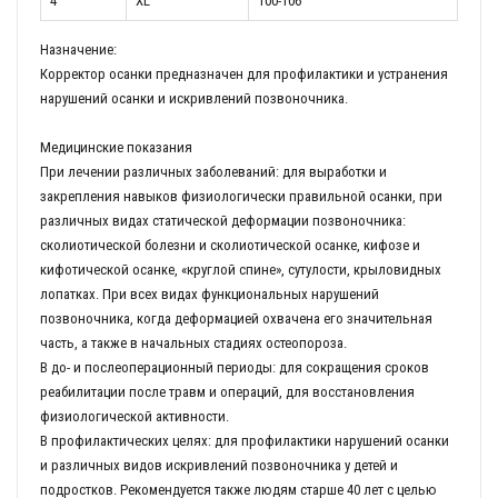
4
XL
100-106
Назначение:
Корректор осанки предназначен для профилактики и устранения
нарушений осанки и искривлений позвоночника.
Медицинские показания
При лечении различных заболеваний: для выработки и
закрепления навыков физиологически правильной осанки, при
различных видах статической деформации позвоночника:
сколиотической болезни и сколиотической осанке, кифозе и
кифотической осанке, «круглой спине», сутулости, крыловидных
лопатках. При всех видах функциональных нарушений
позвоночника, когда деформацией охвачена его значительная
часть, а также в начальных стадиях остеопороза.
В до- и послеоперационный периоды: для сокращения сроков
реабилитации после травм и операций, для восстановления
физиологической активности.
В профилактических целях: для профилактики нарушений осанки
и различных видов искривлений позвоночника у детей и
подростков. Рекомендуется также людям старше 40 лет с целью