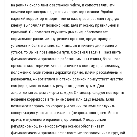
на ремнях около лент с застежкой velcro, и сопоставлять эти
пометки при каждом надевании корректора осанки. Удобно
надетый корректор отводит плечи назад, расправляет грудную
клетку, выпрямляет позвоночник, делает осанку правильной и
красивой. Он помогает улучшить дыхание, обеспечивает
нормальное развитие внутренних органов, предотвращает
усталость и боль в спине. Если мышцы в течение дня немного
устают, то Вы на правильном пути. Основная задача – заставить
физиологически правильно работать мышцы спины, брюшного
пресса и таза, «приучить» позвоночник к новому, правильному,
положению. Если голова держится прямо, плечи расслаблены и
развернуты, живот втянут и с такой осанкой присутствует чувство
комфорта, можно считать результат достигнутым. Для
закрепления эффекта через каждые 3-4 месяца следует повторять
ношение корректора в течение одной или двух недель. Если
возникнут вопросы по коррекции осанки, то лучше получить
консультацию у врача специалиста (невропатолога, семейного
врача, мануального терапевта, ортопеда). У подростков
регулярное ношение корректора осанки обеспечивает
физиологически правильное положение позвоночника и грудной