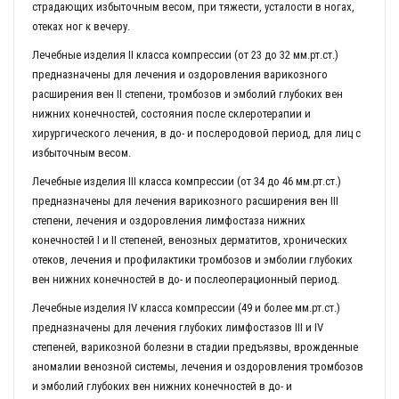
страдающих избыточным весом, при тяжести, усталости в ногах,
отеках ног к вечеру.
Лечебные изделия II класса компрессии (от 23 до 32 мм.рт.ст.)
предназначены для лечения и оздоровления варикозного
расширения вен II степени, тромбозов и эмболий глубоких вен
нижних конечностей, состояния после склеротерапии и
хирургического лечения, в до- и послеродовой период, для лиц с
избыточным весом.
Лечебные изделия III класса компрессии (от 34 до 46 мм.рт.ст.)
предназначены для лечения варикозного расширения вен III
степени, лечения и оздоровления лимфостаза нижних
конечностей I и II степеней, венозных дерматитов, хронических
отеков, лечения и профилактики тромбозов и эмболии глубоких
вен нижних конечностей в до- и послеоперационный период.
Лечебные изделия IV класса компрессии (49 и более мм.рт.ст.)
предназначены для лечения глубоких лимфостазов III и IV
степеней, варикозной болезни в стадии предъязвы, врожденные
аномалии венозной системы, лечения и оздоровления тромбозов
и эмболий глубоких вен нижних конечностей в до- и