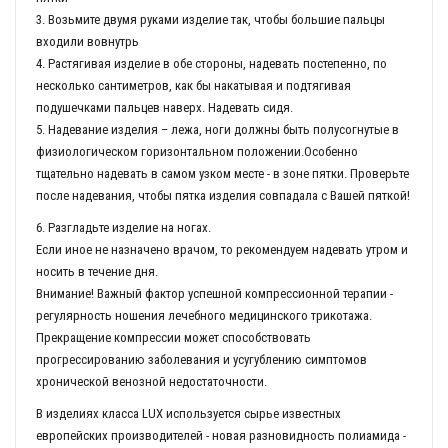
3. Возьмите двумя руками изделие так, чтобы большие пальцы
входили вовнутрь
4. Растягивая изделие в обе стороны, надевать постепенно, по
несколько сантиметров, как бы накатывая и подтягивая
подушечками пальцев наверх. Надевать сидя.
5. Надевание изделия – лежа, ноги должны быть полусогнутые в
физиологическом горизонтальном положении.Особенно
тщательно надевать в самом узком месте - в зоне пятки. Проверьте
после надевания, чтобы пятка изделия совпадала с Вашей пяткой!
6. Разгладьте изделие на ногах.
Если иное не назначено врачом, то рекомендуем надевать утром и
носить в течение дня.
Внимание! Важный фактор успешной компрессионной терапии -
регулярность ношения лечебного медицинского трикотажа.
Прекращение компрессии может способствовать
прогрессированию заболевания и усугублению симптомов
хронической венозной недостаточности.
В изделиях класса LUX используется сырье известных
европейских производителей - новая разновидность полиамида -