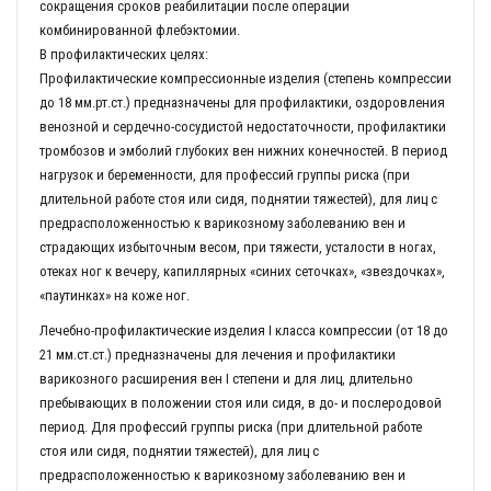
сокращения сроков реабилитации после операции
комбинированной флебэктомии.
В профилактических целях:
Профилактические компрессионные изделия (степень компрессии
до 18 мм.рт.ст.) предназначены для профилактики, оздоровления
венозной и сердечно-сосудистой недостаточности, профилактики
тромбозов и эмболий глубоких вен нижних конечностей. В период
нагрузок и беременности, для профессий группы риска (при
длительной работе стоя или сидя, поднятии тяжестей), для лиц с
предрасположенностью к варикозному заболеванию вен и
страдающих избыточным весом, при тяжести, усталости в ногах,
отеках ног к вечеру, капиллярных «синих сеточках», «звездочках»,
«паутинках» на коже ног.
Лечебно-профилактические изделия I класса компрессии (от 18 до
21 мм.ст.ст.) предназначены для лечения и профилактики
варикозного расширения вен I степени и для лиц, длительно
пребывающих в положении стоя или сидя, в до- и послеродовой
период. Для профессий группы риска (при длительной работе
стоя или сидя, поднятии тяжестей), для лиц с
предрасположенностью к варикозному заболеванию вен и