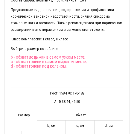
Состав сырья: полиамид – 80%, лайкра – 20%
Предназначены для лечения, оздоровления и профилактики
хронической венозной недостаточности, снятия синдрома
«тяжелых ног» и отечности. Также рекомендуются при варикозном
расширении вен с поражением в сегменте стопа-голень.
Класс компрессии: I класс, II класс
Выберите размер по таблице:
b - обхват лодыжки в самом узком месте;
c - обхват голени в самом широком месте;
d - обхват голени под коленом.
Рост: 158-170; 170-182
A - D 38-44, 45-50
Размер
Обхват
b, cм
c, cм
d, cм