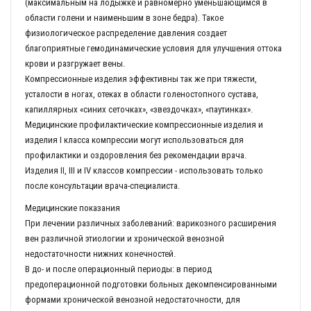
(максимальным на лодыжке и равномерно уменьшающимся в
области голени и наименьшим в зоне бедра). Такое
физиологическое распределение давления создает
благоприятные гемодинамические условия для улучшения оттока
крови и разгружает вены.
Компрессионные изделия эффективны так же при тяжести,
усталости в ногах, отеках в области голеностопного сустава,
капиллярных «синих сеточках», «звездочках», «паутинках».
Медицинские профилактические компрессионные изделия и
изделия I класса компрессии могут использоваться для
профилактики и оздоровления без рекомендации врача.
Изделия II, III и IV классов компрессии - использовать только
после консультации врача-специалиста.
Медицинские показания
При лечении различных заболеваний: варикозного расширения
вен различной этиологии и хронической венозной
недостаточности нижних конечностей.
В до- и после операционный периоды: в период
предоперационной подготовки больных декомпенсированными
формами хронической венозной недостаточности, для