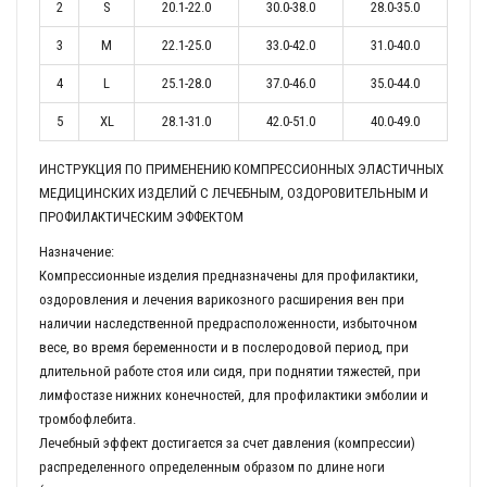
2
S
20.1-22.0
30.0-38.0
28.0-35.0
3
M
22.1-25.0
33.0-42.0
31.0-40.0
4
L
25.1-28.0
37.0-46.0
35.0-44.0
5
XL
28.1-31.0
42.0-51.0
40.0-49.0
ИНСТРУКЦИЯ ПО ПРИМЕНЕНИЮ КОМПРЕССИОННЫХ ЭЛАСТИЧНЫХ
МЕДИЦИНСКИХ ИЗДЕЛИЙ С ЛЕЧЕБНЫМ, ОЗДОРОВИТЕЛЬНЫМ И
ПРОФИЛАКТИЧЕСКИМ ЭФФЕКТОМ
Назначение:
Компрессионные изделия предназначены для профилактики,
оздоровления и лечения варикозного расширения вен при
наличии наследственной предрасположенности, избыточном
весе, во время беременности и в послеродовой период, при
длительной работе стоя или сидя, при поднятии тяжестей, при
лимфостазе нижних конечностей, для профилактики эмболии и
тромбофлебита.
Лечебный эффект достигается за счет давления (компрессии)
распределенного определенным образом по длине ноги