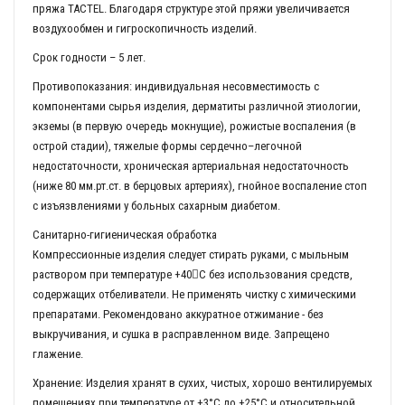
пряжа TACTEL. Благодаря структуре этой пряжи увеличивается
воздухообмен и гигроскопичность изделий.
Срок годности – 5 лет.
Противопоказания: индивидуальная несовместимость с
компонентами сырья изделия, дерматиты различной этиологии,
экземы (в первую очередь мокнущие), рожистые воспаления (в
острой стадии), тяжелые формы сердечно–легочной
недостаточности, хроническая артериальная недостаточность
(ниже 80 мм.рт.ст. в берцовых артериях), гнойное воспаление стоп
с изъязвлениями у больных сахарным диабетом.
Санитарно-гигиеническая обработка
Компрессионные изделия следует стирать руками, с мыльным
раствором при температуре +40С без использования средств,
содержащих отбеливатели. Не применять чистку с химическими
препаратами. Рекомендовано аккуратное отжимание - без
выкручивания, и сушка в расправленном виде. Запрещено
глажение.
Хранение: Изделия хранят в сухих, чистых, хорошо вентилируемых
помещениях при температуре от +3°C до +25°C и относительной