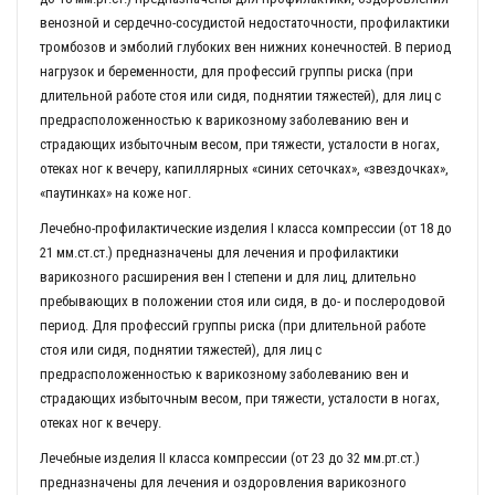
венозной и сердечно-сосудистой недостаточности, профилактики
тромбозов и эмболий глубоких вен нижних конечностей. В период
нагрузок и беременности, для профессий группы риска (при
длительной работе стоя или сидя, поднятии тяжестей), для лиц с
предрасположенностью к варикозному заболеванию вен и
страдающих избыточным весом, при тяжести, усталости в ногах,
отеках ног к вечеру, капиллярных «синих сеточках», «звездочках»,
«паутинках» на коже ног.
Лечебно-профилактические изделия I класса компрессии (от 18 до
21 мм.ст.ст.) предназначены для лечения и профилактики
варикозного расширения вен I степени и для лиц, длительно
пребывающих в положении стоя или сидя, в до- и послеродовой
период. Для профессий группы риска (при длительной работе
стоя или сидя, поднятии тяжестей), для лиц с
предрасположенностью к варикозному заболеванию вен и
страдающих избыточным весом, при тяжести, усталости в ногах,
отеках ног к вечеру.
Лечебные изделия II класса компрессии (от 23 до 32 мм.рт.ст.)
предназначены для лечения и оздоровления варикозного