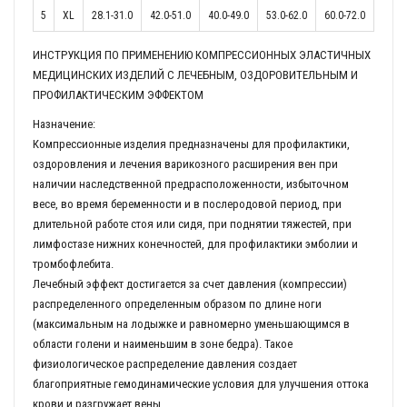
5
XL
28.1-31.0
42.0-51.0
40.0-49.0
53.0-62.0
60.0-72.0
ИНСТРУКЦИЯ ПО ПРИМЕНЕНИЮ КОМПРЕССИОННЫХ ЭЛАСТИЧНЫХ
МЕДИЦИНСКИХ ИЗДЕЛИЙ С ЛЕЧЕБНЫМ, ОЗДОРОВИТЕЛЬНЫМ И
ПРОФИЛАКТИЧЕСКИМ ЭФФЕКТОМ
Назначение:
Компрессионные изделия предназначены для профилактики,
оздоровления и лечения варикозного расширения вен при
наличии наследственной предрасположенности, избыточном
весе, во время беременности и в послеродовой период, при
длительной работе стоя или сидя, при поднятии тяжестей, при
лимфостазе нижних конечностей, для профилактики эмболии и
тромбофлебита.
Лечебный эффект достигается за счет давления (компрессии)
распределенного определенным образом по длине ноги
(максимальным на лодыжке и равномерно уменьшающимся в
области голени и наименьшим в зоне бедра). Такое
физиологическое распределение давления создает
благоприятные гемодинамические условия для улучшения оттока
крови и разгружает вены.