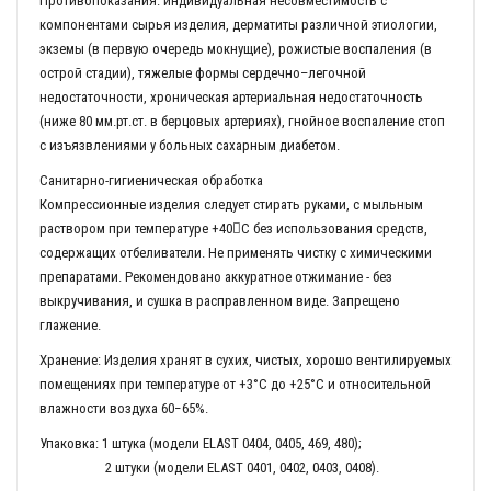
Противопоказания: индивидуальная несовместимость с
компонентами сырья изделия, дерматиты различной этиологии,
экземы (в первую очередь мокнущие), рожистые воспаления (в
острой стадии), тяжелые формы сердечно–легочной
недостаточности, хроническая артериальная недостаточность
(ниже 80 мм.рт.ст. в берцовых артериях), гнойное воспаление стоп
с изъязвлениями у больных сахарным диабетом.
Санитарно-гигиеническая обработка
Компрессионные изделия следует стирать руками, с мыльным
раствором при температуре +40С без использования средств,
содержащих отбеливатели. Не применять чистку с химическими
препаратами. Рекомендовано аккуратное отжимание - без
выкручивания, и сушка в расправленном виде. Запрещено
глажение.
Хранение: Изделия хранят в сухих, чистых, хорошо вентилируемых
помещениях при температуре от +3°C до +25°C и относительной
влажности воздуха 60−65%.
Упаковка: 1 штука (модели ELAST 0404, 0405, 469, 480);
2 штуки (модели ELAST 0401, 0402, 0403, 0408).