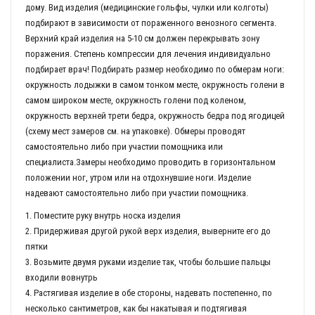
дому. Вид изделия (медицинские гольфы, чулки или колготы)
подбирают в зависимости от пораженного венозного сегмента.
Верхний край изделия на 5-10 см должен перекрывать зону
поражения. Степень компрессии для лечения индивидуально
подбирает врач! Подбирать размер необходимо по обмерам ноги:
окружность лодыжки в самом тонком месте, окружность голени в
самом широком месте, окружность голени под коленом,
окружность верхней трети бедра, окружность бедра под ягодицей
(схему мест замеров см. на упаковке). Обмеры проводят
самостоятельно либо при участии помощника или
специалиста.Замеры необходимо проводить в горизонтальном
положении ног, утром или на отдохнувшие ноги. Изделие
надевают самостоятельно либо при участии помощника.
1. Поместите руку внутрь носка изделия
2. Придерживая другой рукой верх изделия, выверните его до
пятки
3. Возьмите двумя руками изделие так, чтобы большие пальцы
входили вовнутрь
4. Растягивая изделие в обе стороны, надевать постепенно, по
несколько сантиметров, как бы накатывая и подтягивая