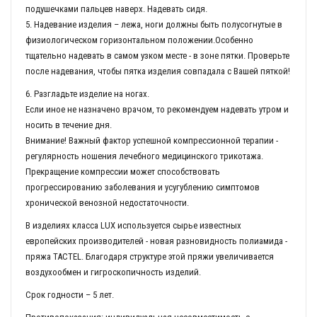
подушечками пальцев наверх. Надевать сидя.
5. Надевание изделия – лежа, ноги должны быть полусогнутые в
физиологическом горизонтальном положении.Особенно
тщательно надевать в самом узком месте - в зоне пятки. Проверьте
после надевания, чтобы пятка изделия совпадала с Вашей пяткой!
6. Разгладьте изделие на ногах.
Если иное не назначено врачом, то рекомендуем надевать утром и
носить в течение дня.
Внимание! Важный фактор успешной компрессионной терапии -
регулярность ношения лечебного медицинского трикотажа.
Прекращение компрессии может способствовать
прогрессированию заболевания и усугублению симптомов
хронической венозной недостаточности.
В изделиях класса LUX используется сырье известных
европейских производителей - новая разновидность полиамида -
пряжа TACTEL. Благодаря структуре этой пряжи увеличивается
воздухообмен и гигроскопичность изделий.
Срок годности – 5 лет.