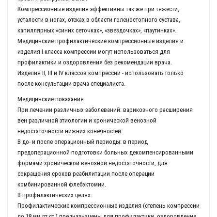
Компрессионные изделия эффективны так же при тяжести,
усталости в ногах, отеках в области голеностопного сустава,
капиллярных «синих сеточках», «звездочках», «паутинках».
Медицинские профилактические компрессионные изделия и
изделия I класса компрессии могут использоваться для
профилактики и оздоровления без рекомендации врача.
Изделия II, III и IV классов компрессии - использовать только
после консультации врача-специалиста.
Медицинские показания
При лечении различных заболеваний: варикозного расширения
вен различной этиологии и хронической венозной
недостаточности нижних конечностей.
В до- и после операционный периоды: в период
предоперационной подготовки больных декомпенсированными
формами хронической венозной недостаточности, для
сокращения сроков реабилитации после операции
комбинированной флебэктомии.
В профилактических целях:
Профилактические компрессионные изделия (степень компрессии
до 18 мм.рт.ст.) предназначены для профилактики, оздоровления