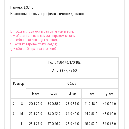
Размер: 2,3,4,5
Класс компрессии: профилактические, I класс
b
– обхват лодыжки в самом узком месте;
c
– обхват голени в самом широком месте;
d
– обхват голени под коленом;
f
– обхват верхней трети бедра;
g
– обхват бедра под ягодицей.
Рост: 158-170; 170-182
A - D 38-44, 45-50
Размер
Обхват
b, cм
c, cм
d, cм
f, cм
g, cм
2
S
20.1-22.0
30.0-38.0
28.0-35.0
41.0-48.0
44.0-54.0
3
M
22.1-25.0
33.0-42.0
31.0-40.0
44.0-53.0
48.0-60.0
4
L
25.1-28.0
37.0-46.0
35.0-44.0
48.0-57.0
54.0-66.0