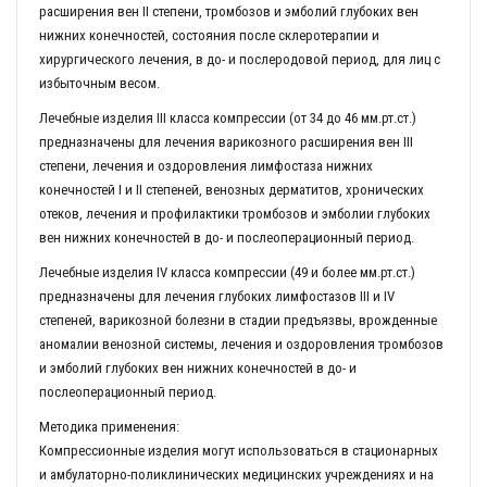
расширения вен II степени, тромбозов и эмболий глубоких вен
нижних конечностей, состояния после склеротерапии и
хирургического лечения, в до- и послеродовой период, для лиц с
избыточным весом.
Лечебные изделия III класса компрессии (от 34 до 46 мм.рт.ст.)
предназначены для лечения варикозного расширения вен III
степени, лечения и оздоровления лимфостаза нижних
конечностей I и II степеней, венозных дерматитов, хронических
отеков, лечения и профилактики тромбозов и эмболии глубоких
вен нижних конечностей в до- и послеоперационный период.
Лечебные изделия IV класса компрессии (49 и более мм.рт.ст.)
предназначены для лечения глубоких лимфостазов III и IV
степеней, варикозной болезни в стадии предъязвы, врожденные
аномалии венозной системы, лечения и оздоровления тромбозов
и эмболий глубоких вен нижних конечностей в до- и
послеоперационный период.
Методика применения:
Компрессионные изделия могут использоваться в стационарных
и амбулаторно-поликлинических медицинских учреждениях и на