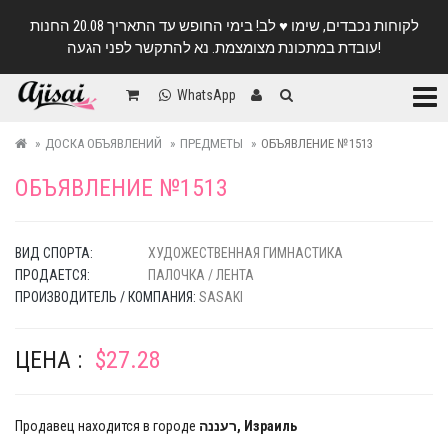
לקוחות נכבדים, שימו ♥️ לב! בימי החופש עד התאריך 20.08 החנות
עובדת במתכונת מצומצמת. נא להתקשר לפני הגעה!
Катег
WhatsApp
ДОСКА ОБЪЯВЛЕНИЙ
ПРЕДМЕТЫ
ОБЪЯВЛЕНИЕ №1513
ОБЪЯВЛЕНИЕ №1513
ВИД СПОРТА:
ХУДОЖЕСТВЕННАЯ ГИМНАСТИКА
ПРОДАЕТСЯ:
ПАЛОЧКА / ЛЕНТА
ПРОИЗВОДИТЕЛЬ / КОМПАНИЯ:
SASAKI
ЦЕНА :
$27.28
Продавец находится в городе
רעננה, Израиль