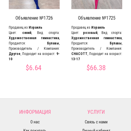
Объявление №1726
Объявление №1725
Продавец из
Израиль
Продавец из
Израиль
Цвет:
синий
, Вид спорта:
Цвет:
розовый
, Вид спорта:
Художественная гимнастика
,
Художественная гимнастика
,
Продается:
Булавы
,
Продается:
Булавы
,
Производитель / Компания:
Производитель / Компания:
Другое
, Подходит на возраст:
9-
CHACOTT
, Подходит на возраст:
10
13-17
$6.64
$66.38
ИНФОРМАЦИЯ
УСЛУГИ
О нас
Связь с нами
Как покупать
Личный кабинет