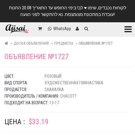
לקוחות נכבדים, שימו ♥️ לב! בימי החופש עד התאריך 20.08 החנות
עובדת במתכונת מצומצמת. נא להתקשר לפני הגעה!
Катег
WhatsApp
ДОСКА ОБЪЯВЛЕНИЙ
ПРЕДМЕТЫ
ОБЪЯВЛЕНИЕ №1727
ОБЪЯВЛЕНИЕ №1727
ЦВЕТ:
РОЗОВЫЙ
ВИД СПОРТА:
ХУДОЖЕСТВЕННАЯ ГИМНАСТИКА
ПРОДАЕТСЯ:
СКАКАЛКА
ПРОИЗВОДИТЕЛЬ / КОМПАНИЯ:
CHACOTT
ПОДХОДИТ НА ВОЗРАСТ:
13-17
ЦЕНА :
$33.19