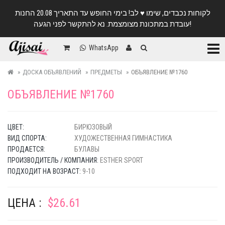
לקוחות נכבדים, שימו ♥️ לב! בימי החופש עד התאריך 20.08 החנות
עובדת במתכונת מצומצמת. נא להתקשר לפני הגעה!
Катег
WhatsApp
ДОСКА ОБЪЯВЛЕНИЙ
ПРЕДМЕТЫ
ОБЪЯВЛЕНИЕ №1760
ОБЪЯВЛЕНИЕ №1760
ЦВЕТ:
БИРЮЗОВЫЙ
ВИД СПОРТА:
ХУДОЖЕСТВЕННАЯ ГИМНАСТИКА
ПРОДАЕТСЯ:
БУЛАВЫ
ПРОИЗВОДИТЕЛЬ / КОМПАНИЯ:
ESTHER SPORT
ПОДХОДИТ НА ВОЗРАСТ:
9-10
ЦЕНА :
$26.61