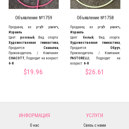
Объявление №1759
Объявление №1758
Продавец из
ראשון לציון,
Продавец из
ראשון לציון,
Израиль
Израиль
Цвет:
розовый
, Вид спорта:
Цвет:
белый
, Вид спорта:
Художественная гимнастика
,
Художественная гимнастика
,
Продается:
Скакалка
,
Продается:
Обруч
,
Производитель / Компания:
Производитель / Компания:
CHACOTT
, Подходит на возраст:
PASTORELLI
, Подходит на
6-8
возраст:
6-8
$19.96
$26.61
ИНФОРМАЦИЯ
УСЛУГИ
О нас
Связь с нами