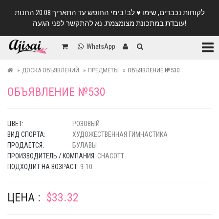
לקוחות נכבדים, שימו ♥️ לב! בימי החופש עד התאריך 20.08 החנות
עובדת במתכונת מצומצמת. נא להתקשר לפני הגעה!
Катег
WhatsApp
ДОСКА ОБЪЯВЛЕНИЙ
ПРЕДМЕТЫ
ОБЪЯВЛЕНИЕ №530
ОБЪЯВЛЕНИЕ №530
ЦВЕТ:
РОЗОВЫЙ
ВИД СПОРТА:
ХУДОЖЕСТВЕННАЯ ГИМНАСТИКА
ПРОДАЕТСЯ:
БУЛАВЫ
ПРОИЗВОДИТЕЛЬ / КОМПАНИЯ:
CHACOTT
ПОДХОДИТ НА ВОЗРАСТ:
9-10
ЦЕНА :
$33.32