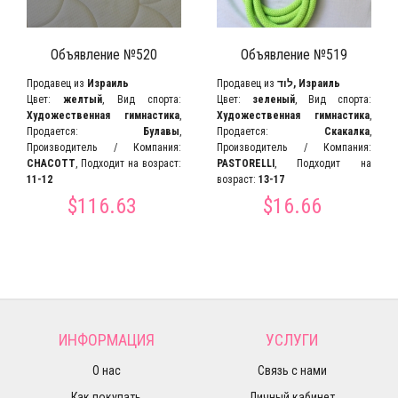
Объявление №520
Объявление №519
Продавец из
Израиль
Продавец из
לוד, Израиль
Цвет:
желтый
, Вид спорта:
Цвет:
зеленый
, Вид спорта:
Художественная гимнастика
,
Художественная гимнастика
,
Продается:
Булавы
,
Продается:
Скакалка
,
Производитель / Компания:
Производитель / Компания:
CHACOTT
, Подходит на возраст:
PASTORELLI
, Подходит на
11-12
возраст:
13-17
$116.63
$16.66
ИНФОРМАЦИЯ
УСЛУГИ
О нас
Связь с нами
Как покупать
Личный кабинет