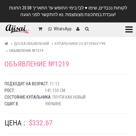
לקוחות נכבדים, שימו ♥️ לב! בימי החופש עד התאריך 20.08 החנות
עובדת במתכונת מצומצמת. נא להתקשר לפני הגעה!
Катег
WhatsApp
ДОСКА ОБЪЯВЛЕНИЙ
КУПАЛЬНИКИ СО ВТОРЫХ РУК
ОБЪЯВЛЕНИЕ №1219
ОБЪЯВЛЕНИЕ №1219
ПОДХОДИТ НА ВОЗРАСТ:
11-12
РОСТ:
141-150 СМ
СОСТОЯНИЕ КУПАЛЬНИКА:
ПОЧТИ КАК НОВЫЙ
СШИТ В:
УКРАИНЕ
ЦЕНА :
$332.67