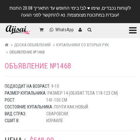
לקוחות נכבדים, שימו ♥️ לב! בימי החופש עד התאריך 20.08 החנות
עובדת במתכונת מצומצמת. נא להתקשר לפני הגעה!
Катег
WhatsApp
ДОСКА ОБЪЯВЛЕНИЙ
КУПАЛЬНИКИ СО ВТОРЫХ РУК
ОБЪЯВЛЕНИЕ №1468
ОБЪЯВЛЕНИЕ №1468
ПОДХОДИТ НА ВОЗРАСТ:
9-10
РАЗМЕР КУПАЛЬНИКА:
РАЗМЕР 14 (ОБХВАТ ТЕЛА 118-123 СМ)
РОСТ:
141-150 СМ
СОСТОЯНИЕ КУПАЛЬНИКА:
ПОЧТИ КАК НОВЫЙ
ВИД СТРАЗ:
СВАРОВСКИ
СШИТ В:
ИЗРАИЛЕ