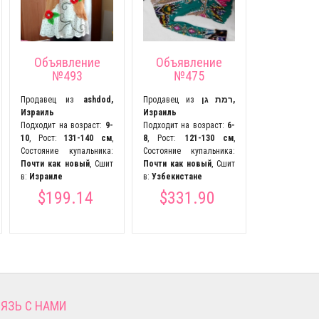
Продавец из
Р
Рост:
141
Состояние ку
Объявление
Объявление
Почти как н
№493
№475
в:
России
$497
Продавец из
ashdod,
Продавец из
רמת גן,
Израиль
Израиль
Подходит на возраст:
9-
Подходит на возраст:
6-
10
, Рост:
131-140 см
,
8
, Рост:
121-130 см
,
Состояние купальника:
Состояние купальника:
Почти как новый
, Сшит
Почти как новый
, Сшит
в:
Израиле
в:
Узбекистане
$199.14
$331.90
ЯЗЬ С НАМИ