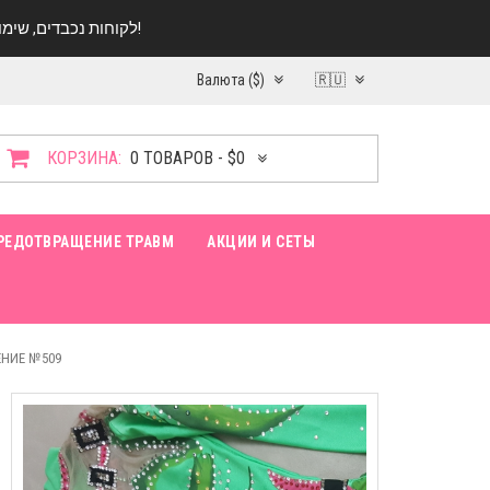
לקוחות נכבדים, שימו ♥️ לב! בימי החופש עד התאריך 20.08 החנות עובדת במתכונת מצומצמת. נא להתקשר לפני הגעה!
Валюта ($)
🇷🇺
КОРЗИНА:
0 ТОВАРОВ - $0
РЕДОТВРАЩЕНИЕ ТРАВМ
АКЦИИ И СЕТЫ
НИЕ №509