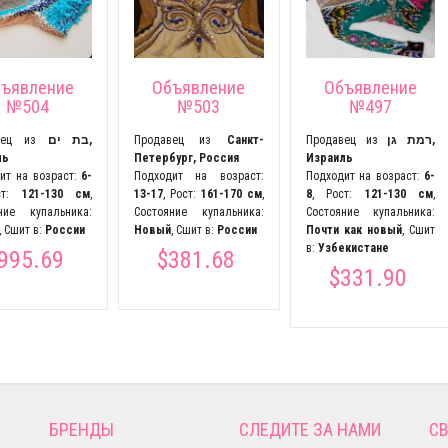
ъявление
Объявление
Объявление
№504
№503
№497
авец из
בת ים,
Продавец из
Санкт-
Продавец из
רמת גן,
ль
Петербург, Россия
Израиль
ит на возраст:
6-
Подходит на возраст:
Подходит на возраст:
6-
ст:
121-130 см
,
13-17
, Рост:
161-170 см
,
8
, Рост:
121-130 см
,
ние купальника:
Состояние купальника:
Состояние купальника:
, Сшит в:
России
Новый
, Сшит в:
России
Почти как новый
, Сшит
в:
Узбекистане
995.69
$381.68
$331.90
БРЕНДЫ
СЛЕДИТЕ ЗА НАМИ
СВ