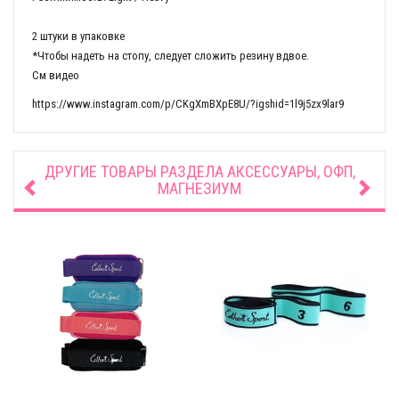
2 штуки в упаковке
*Чтобы надеть на стопу, следует сложить резину вдвое.
См видео
https://www.instagram.com/p/CKgXmBXpE8U/?igshid=1l9j5zx9lar9
ДРУГИЕ ТОВАРЫ РАЗДЕЛА
АКСЕССУАРЫ, ОФП,
МАГНЕЗИУМ