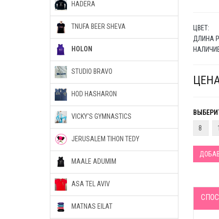
HADERA
TNUFA BEER SHEVA
ЦВЕТ:
ДЛИНА Р
HOLON
НАЛИЧИЕ
STUDIO BRAVO
ЦЕНА
HOD HASHARON
ВЫБЕРИТ
VICKY'S GYMNASTICS
8
JERUSALEM TIHON TEDY
ДОБАВ
MAALE ADUMIM
ASA TEL AVIV
СПОС
MATNAS EILAT