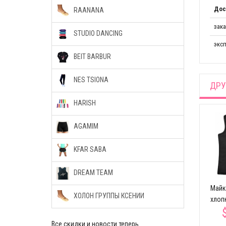
Дос
RAANANA
зак
STUDIO DANCING
эксп
BEIT BARBUR
NES TSIONA
ДРУ
HARISH
AGAMIM
KFAR SABA
DREAM TEAM
Майк
ХОЛОН ГРУППЫ КСЕНИИ
хлоп
Все скидки и новости теперь