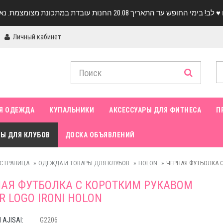
Личный кабинет
Я ОДЕЖДА
КУПАЛЬНИКИ
АКСЕССУАРЫ ДЛЯ ФИТНЕСА
П
Ы ДЛЯ КЛУБОВ
ДОСКА ОБЪЯВЛЕНИЙ
 СТРАНИЦА
ОДЕЖДА И ТОВАРЫ ДЛЯ КЛУБОВ
HOLON
ЧЕРНАЯ ФУТБОЛКА С
АЯ ФУТБОЛКА С КОРОТКИМ РУКАВОМ
R LOGO IRONI HOLON
AJISAI:
G2206