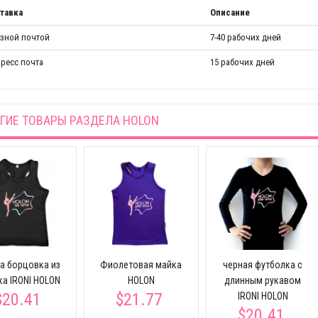
тавка
Описание
азной почтой
7-40 рабочих дней
ресс почта
15 рабочих дней
ГИЕ ТОВАРЫ РАЗДЕЛА
HOLON
а борцовка из
Фиолетовая майка
черная футболка с
ка IRONI HOLON
HOLON
длинным рукавом
$20.41
$21.77
IRONI HOLON
$20.41