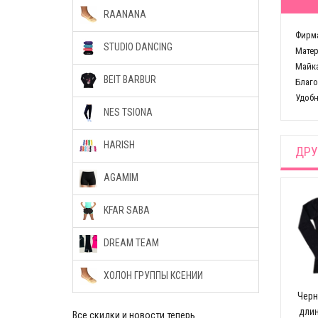
RAANANA
Фирма
STUDIO DANCING
Матер
Майка
BEIT BARBUR
Благо
Удобн
NES TSIONA
HARISH
ДРУ
AGAMIM
KFAR SABA
DREAM TEAM
ХОЛОН ГРУППЫ КСЕНИИ
Черн
дли
Все скидки и новости теперь