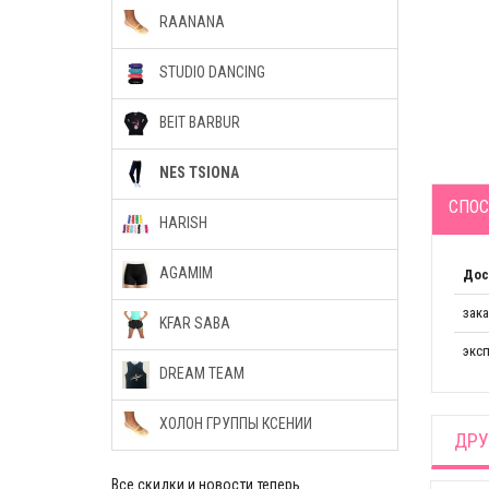
RAANANA
STUDIO DANCING
BEIT BARBUR
NES TSIONA
СПОС
HARISH
AGAMIM
Дос
зак
KFAR SABA
эксп
DREAM TEAM
ХОЛОН ГРУППЫ КСЕНИИ
ДРУ
Все скидки и новости теперь