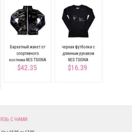
Черная фут
коротким 
NES TS
Бархатный жакет от
черная футболка с
$17.
спортивного
длинным рукавом
костюма NES TSIONA
NES TSIONA
$42.35
$16.39
ЯЗЬ С НАМИ