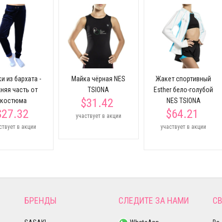
и из бархата -
Майка чёрная NES
Жакет спортивный
няя часть от
TSIONA
Esther бело-голубой
$31.42
костюма
NES TSIONA
$27.32
$64.21
участвует в акции
ствует в акции
участвует в акции
БРЕНДЫ
СЛЕДИТЕ ЗА НАМИ
СВ