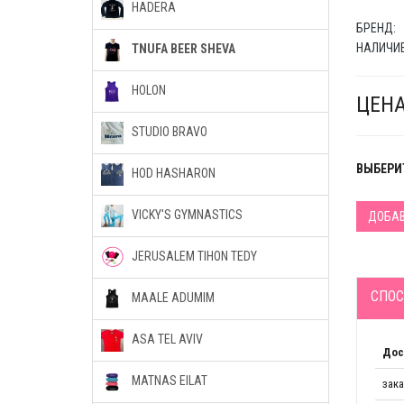
HADERA
БРЕНД:
НАЛИЧИЕ
TNUFA BEER SHEVA
HOLON
ЦЕНА
STUDIO BRAVO
ВЫБЕРИТ
HOD HASHARON
VICKY'S GYMNASTICS
ДОБАВ
JERUSALEM TIHON TEDY
СПОС
MAALE ADUMIM
ASA TEL AVIV
Дос
MATNAS EILAT
зак