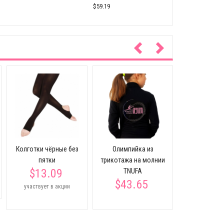
$59.19
черная фут
длинным 
TNU
Колготки чёрные без
Олимпийка из
$19.
пятки
трикотажа на молнии
$13.09
TNUFA
$43.65
участвует в акции