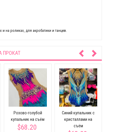
 и на роликах, для акробатики и танцев.
А ПРОКАТ
Красный р
купальник 
$68.
Розово-голубой
Cиний купальник с
купальник на съём
кристаллами на
$68.20
съём