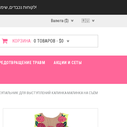
לקוחות נכבדים, שימו ♥️ לב! בימי החופש עד התאריך 20.08 החנות עובדת במתכונת מצומצמת. נא להתקשר לפני הגעה!
Валюта ($)
🇷🇺
КОРЗИНА:
0 ТОВАРОВ - $0
РЕДОТВРАЩЕНИЕ ТРАВМ
АКЦИИ И СЕТЫ
КУПАЛЬНИК ДЛЯ ВЫСТУПЛЕНИЙ КАЛИНКА-МАЛИНКА НА СЪЁМ