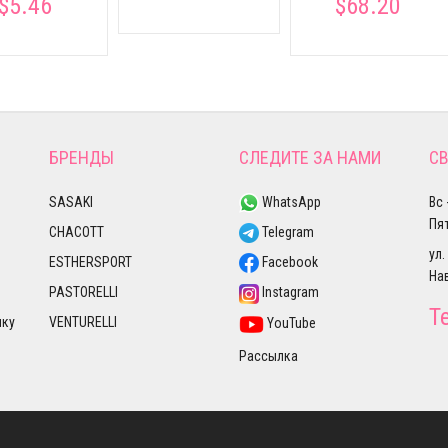
$5.46
$68.20
БРЕНДЫ
СЛЕДИТЕ ЗА НАМИ
СВ
SASAKI
WhatsApp
Вс 
Пят
CHACOTT
Telegram
ул.
ESTHERSPORT
Facebook
На
PASTORELLI
Instagram
Т
лку
VENTURELLI
YouTube
Рассылка