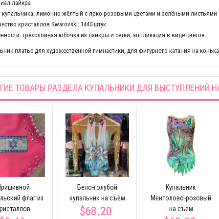
иал:лайкра
 купальника: лимонно-жёлтый с ярко-розовыми цветами и зелёными листьями
ество кристаллов Swarovski: 1440 штук
нности: трёхслойная юбочка из лайкры и сетки, аппликация в виде цветов
ьник-платье для художественной гимнастики, для фигурного катания на коньках
ГИЕ ТОВАРЫ РАЗДЕЛА
КУПАЛЬНИКИ ДЛЯ ВЫСТУПЛЕНИЙ Н
Пришивной
Бело-голубой
Купальник
льский флаг из
купальник на съём
Ментолово-розовый
$68.20
ристаллов
на съём