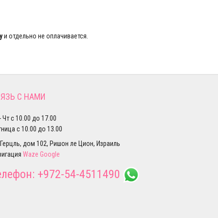
у
и отдельно не оплачивается.
ЯЗЬ С НАМИ
- Чт с 10.00 до 17.00
ница с 10.00 до 13.00
 Герцль, дом 102, Ришон ле Цион, Израиль
вигация
Waze
Google
елефон:
+972-54-4511490