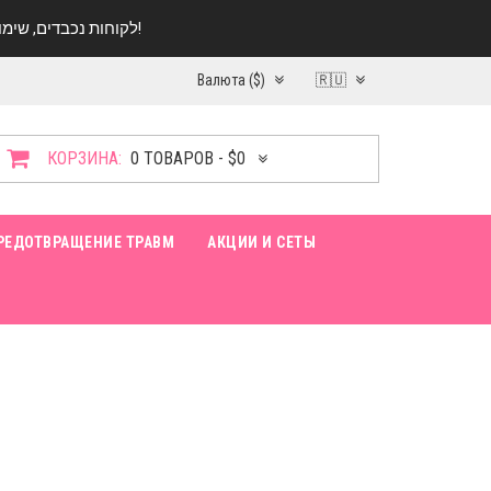
לקוחות נכבדים, שימו ♥️ לב! בימי החופש עד התאריך 20.08 החנות עובדת במתכונת מצומצמת. נא להתקשר לפני הגעה!
Валюта ($)
🇷🇺
КОРЗИНА:
0 ТОВАРОВ - $0
РЕДОТВРАЩЕНИЕ ТРАВМ
АКЦИИ И СЕТЫ