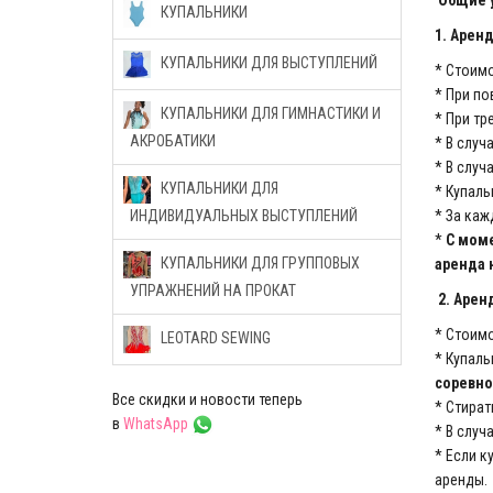
Общие 
КУПАЛЬНИКИ
1. Арен
КУПАЛЬНИКИ ДЛЯ ВЫСТУПЛЕНИЙ
* Стоим
* При по
КУПАЛЬНИКИ ДЛЯ ГИМНАСТИКИ И
* При тр
АКРОБАТИКИ
* В случ
* В случ
КУПАЛЬНИКИ ДЛЯ
* Купаль
ИНДИВИДУАЛЬНЫХ ВЫСТУПЛЕНИЙ
* За каж
*
С моме
КУПАЛЬНИКИ ДЛЯ ГРУППОВЫХ
аренда 
УПРАЖНЕНИЙ НА ПРОКАТ
2. Арен
* Стоим
LEOTARD SEWING
* Купал
соревно
Все скидки и новости теперь
* Стират
в
WhatsApp
* В случ
* Если к
аренды.