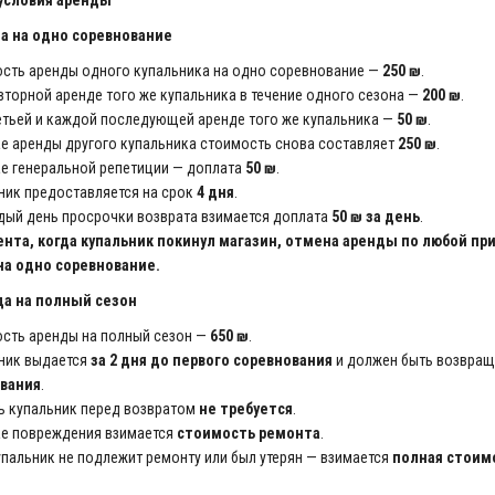
условия аренды
да на одно соревнование
ость аренды одного купальника на одно соревнование —
250 ₪
.
вторной аренде того же купальника в течение одного сезона —
200 ₪
.
етьей и каждой последующей аренде того же купальника —
50 ₪
.
ае аренды другого купальника стоимость снова составляет
250 ₪
.
ае генеральной репетиции — доплата
50 ₪
.
ник предоставляется на срок
4 дня
.
дый день просрочки возврата взимается доплата
50 ₪ за день
.
нта, когда купальник покинул магазин, отмена аренды по любой пр
на одно соревнование.
да на полный сезон
ость аренды на полный сезон —
650 ₪
.
ьник выдается
за 2 дня до первого соревнования
и должен быть возвра
вания
.
ь купальник перед возвратом
не требуется
.
ае повреждения взимается
стоимость ремонта
.
упальник не подлежит ремонту или был утерян — взимается
полная стоим