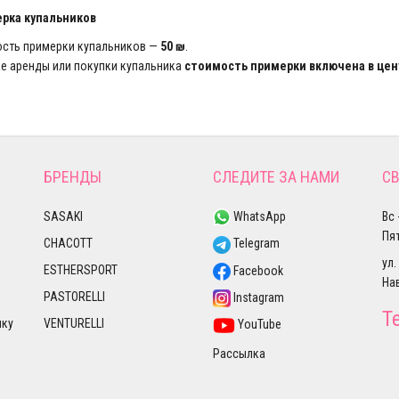
ерка купальников
ость примерки купальников —
50 ₪
.
ае аренды или покупки купальника
стоимость примерки включена в цен
БРЕНДЫ
СЛЕДИТЕ ЗА НАМИ
СВ
SASAKI
WhatsApp
Вс 
Пят
CHACOTT
Telegram
ул.
ESTHERSPORT
Facebook
На
PASTORELLI
Instagram
Т
лку
VENTURELLI
YouTube
Рассылка