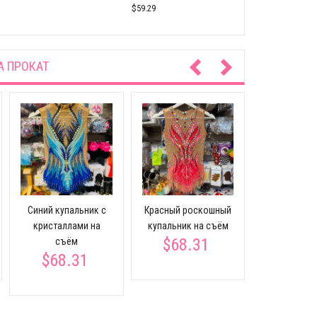
$59.29
А ПРОКАТ
Бело-с
купальни
Cиний купальник с
Красный роскошный
гимнасти
кристаллами на
купальник на съём
акробатики
$68.31
съём
$68.
$68.31