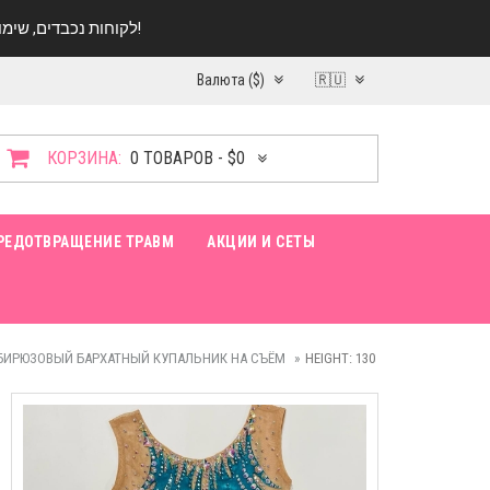
לקוחות נכבדים, שימו ♥️ לב! בימי החופש עד התאריך 20.08 החנות עובדת במתכונת מצומצמת. נא להתקשר לפני הגעה!
Валюта ($)
🇷🇺
КОРЗИНА:
0 ТОВАРОВ - $0
РЕДОТВРАЩЕНИЕ ТРАВМ
АКЦИИ И СЕТЫ
БИРЮЗОВЫЙ БАРХАТНЫЙ КУПАЛЬНИК НА СЪЁМ
HEIGHT: 130