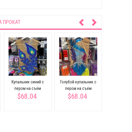
А ПРОКАТ
Красно-ч
купальник 
плечом н
Купальник синий с
Голубой купальник с
$68.
пером на съём
пером на съём
$68.04
$68.04