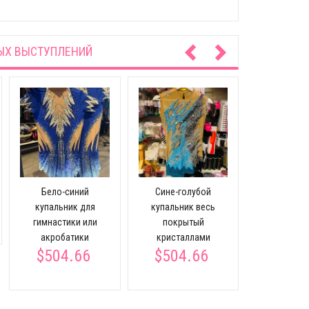
ЫХ ВЫСТУПЛЕНИЙ
Купальник
розовый фу
Бело-синий
Сине-голубой
гимнаст
купальник для
купальник весь
акроба
гимнастики или
покрытый
$504
акробатики
кристаллами
$504.66
$504.66