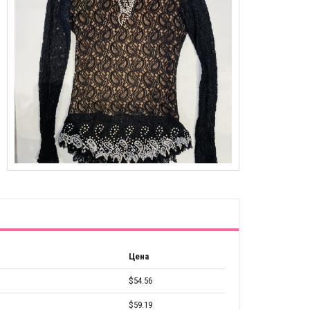
Цена
$54.56
$59.19