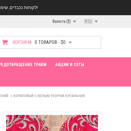
לקוחות נכבדים, שימו ♥️ לב! בימי החופש עד התאריך 20.08 החנות עובדת במתכונת מצומצמת. נא להתקשר לפני הגעה!
Валюта ($)
🇷🇺
КОРЗИНА:
0 ТОВАРОВ - $0
РЕДОТВРАЩЕНИЕ ТРАВМ
АКЦИИ И СЕТЫ
ЕНИЙ
КОРАЛОВЫЙ С БЕЛЫМ УЗОРОМ КУПАЛЬНИК