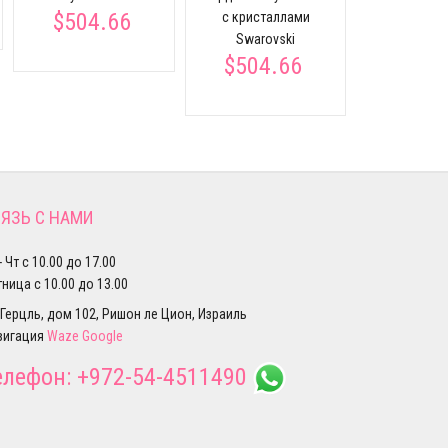
$504.66
с кристаллами
Swarovski
$504.66
ЯЗЬ С НАМИ
- Чт с 10.00 до 17.00
ница с 10.00 до 13.00
 Герцль, дом 102, Ришон ле Цион, Израиль
вигация
Waze
Google
елефон:
+972-54-4511490