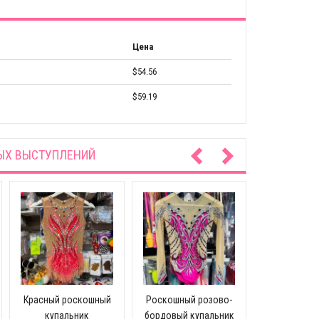
Цена
$54.56
$59.19
ЫХ ВЫСТУПЛЕНИЙ
Белый с к
цветами ку
$504
Красный роскошный
Роскошный розово-
купальник
бордовый купальник