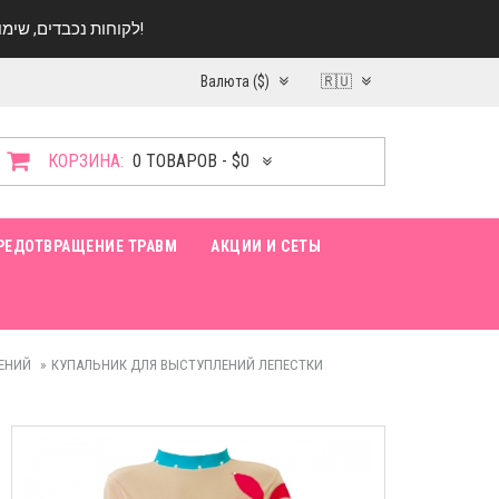
לקוחות נכבדים, שימו ♥️ לב! בימי החופש עד התאריך 20.08 החנות עובדת במתכונת מצומצמת. נא להתקשר לפני הגעה!
Валюта ($)
🇷🇺
КОРЗИНА:
0 ТОВАРОВ - $0
РЕДОТВРАЩЕНИЕ ТРАВМ
АКЦИИ И СЕТЫ
ЕНИЙ
КУПАЛЬНИК ДЛЯ ВЫСТУПЛЕНИЙ ЛЕПЕСТКИ