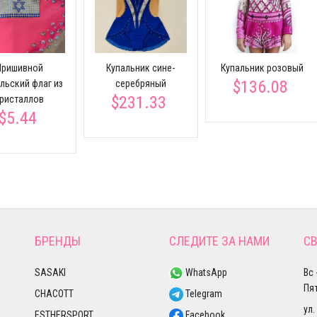
Пришивной
Купальник сине-
Купальник розовый
$136.08
льский флаг из
серебряный
$231.33
ристаллов
$5.44
БРЕНДЫ
СЛЕДИТЕ ЗА НАМИ
СВ
SASAKI
WhatsApp
Вс 
Пят
CHACOTT
Telegram
ул.
ESTHERSPORT
Facebook