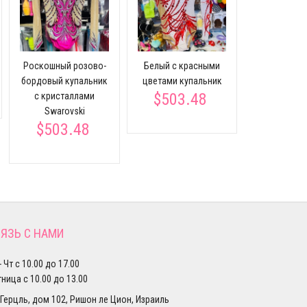
Сине-го
купальни
Роскошный розово-
Белый с красными
покры
бордовый купальник
цветами купальник
кристал
$503.48
с кристаллами
$503
Swarovski
$503.48
ЯЗЬ С НАМИ
- Чт с 10.00 до 17.00
ница с 10.00 до 13.00
 Герцль, дом 102, Ришон ле Цион, Израиль