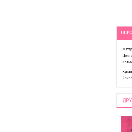
ОПИС
Матер
Цвета
Колич
Купал
Яркое
ДРУ