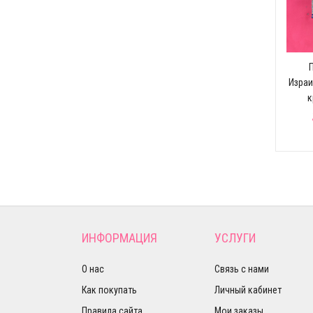
Красный роскошный
о-
купальник
$503.48
 для
Чёрный роскошный
купальник с
Израи
зелёными
к
кристаллами
$503.48
ИНФОРМАЦИЯ
УСЛУГИ
О нас
Связь с нами
Как покупать
Личный кабинет
Правила сайта
Мои заказы