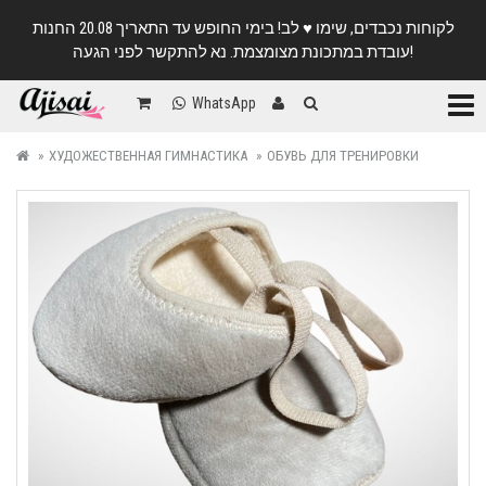
לקוחות נכבדים, שימו ♥️ לב! בימי החופש עד התאריך 20.08 החנות
עובדת במתכונת מצומצמת. נא להתקשר לפני הגעה!
Катег
WhatsApp
ХУДОЖЕСТВЕННАЯ ГИМНАСТИКА
ОБУВЬ ДЛЯ ТРЕНИРОВКИ