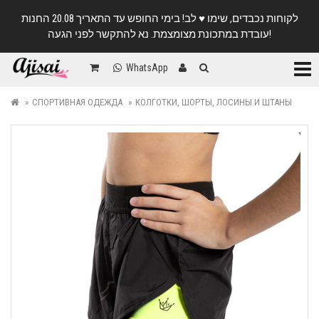
לקוחות נכבדים, שימו ♥️ לב! בימי החופש עד התאריך 20.08 החנות
עובדת במתכונת מצומצמת. נא להתקשר לפני הגעה!
Катег
WhatsApp
СПОРТИВНАЯ ОДЕЖДА
КОЛГОТКИ, ШОРТЫ, ЛОСИНЫ И ШТАНЫ