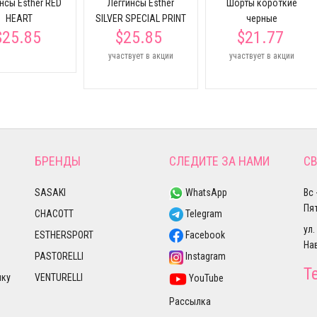
нсы Esther RED
Леггинсы Esther
Шорты короткие
HEART
SILVER SPECIAL PRINT
черные
$25.85
$25.85
$21.77
участвует в акции
участвует в акции
БРЕНДЫ
СЛЕДИТЕ ЗА НАМИ
СВ
SASAKI
WhatsApp
Вс 
Пят
CHACOTT
Telegram
ул.
ESTHERSPORT
Facebook
На
PASTORELLI
Instagram
Т
лку
VENTURELLI
YouTube
Рассылка