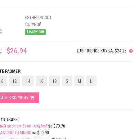
ESTHER SPORT
ГОЛУБОЙ
:
В НАЛИЧИИ
:
$26.94
ДЛЯ ЧЛЕНОВ КЛУБА: $24.25
Е РАЗМЕР:
10
12
14
16
18
S
M
L
ИТЬ В КОРЗИНУ
т в акции:
ный костюм бело-голубой
за $70.76
DANCING TRAINING
за $90.90