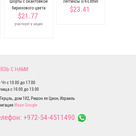
Шорты с окантовкой
Леггинсы 3/4 Esther
$23.41
бирюзового цвета
$21.77
участвует в акции
ЯЗЬ С НАМИ
- Чт с 10.00 до 17.00
ница с 10.00 до 13.00
 Герцль, дом 102, Ришон ле Цион, Израиль
вигация
Waze
Google
елефон:
+972-54-4511490