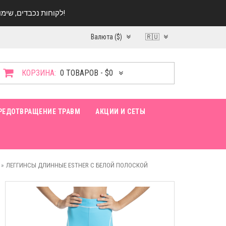
לקוחות נכבדים, שימו ♥️ לב! בימי החופש עד התאריך 20.08 החנות עובדת במתכונת מצומצמת. נא להתקשר לפני הגעה!
Валюта ($)
🇷🇺
КОРЗИНА:
0 ТОВАРОВ - $0
РЕДОТВРАЩЕНИЕ ТРАВМ
АКЦИИ И СЕТЫ
ЛЕГГИНСЫ ДЛИННЫЕ ESTHER C БЕЛОЙ ПОЛОСКОЙ