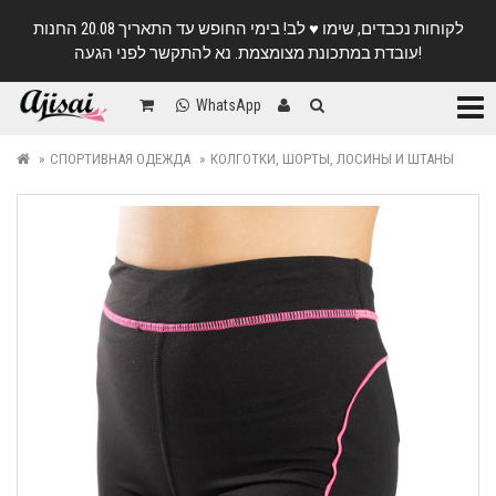
לקוחות נכבדים, שימו ♥️ לב! בימי החופש עד התאריך 20.08 החנות
עובדת במתכונת מצומצמת. נא להתקשר לפני הגעה!
Катег
WhatsApp
СПОРТИВНАЯ ОДЕЖДА
КОЛГОТКИ, ШОРТЫ, ЛОСИНЫ И ШТАНЫ