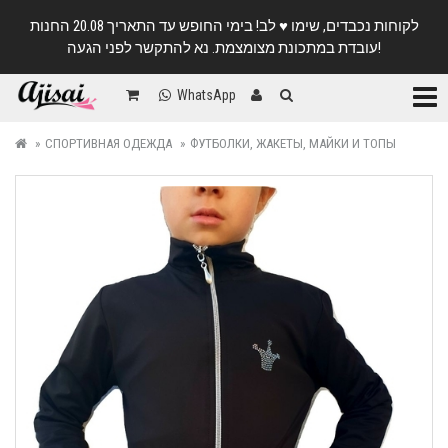
לקוחות נכבדים, שימו ♥️ לב! בימי החופש עד התאריך 20.08 החנות
עובדת במתכונת מצומצמת. נא להתקשר לפני הגעה!
Катег
WhatsApp
СПОРТИВНАЯ ОДЕЖДА
ФУТБОЛКИ, ЖАКЕТЫ, МАЙКИ И ТОПЫ