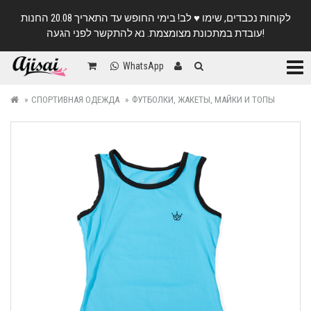
לקוחות נכבדים, שימו ♥️ לב! בימי החופש עד התאריך 20.08 החנות
עובדת במתכונת מצומצמת. נא להתקשר לפני הגעה!
Катег
WhatsApp
СПОРТИВНАЯ ОДЕЖДА
ФУТБОЛКИ, ЖАКЕТЫ, МАЙКИ И ТОПЫ