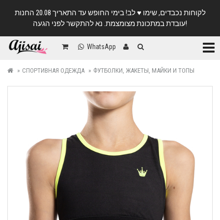
לקוחות נכבדים, שימו ♥️ לב! בימי החופש עד התאריך 20.08 החנות
עובדת במתכונת מצומצמת. נא להתקשר לפני הגעה!
Катег
WhatsApp
СПОРТИВНАЯ ОДЕЖДА
ФУТБОЛКИ, ЖАКЕТЫ, МАЙКИ И ТОПЫ