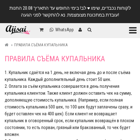
לקוחות נכבדים, שימו ♥️ לב! בימי החופש עד התאריך 20.08 החנות
עובדת במתכונת מצומצמת. נא להתקשר לפני הגעה!
Катег
WhatsApp
ПРАВИЛА СЪЁМА КУПАЛЬНИКА
ПРАВИЛА СЪЁМА КУПАЛЬНИКА
1. Купальник сдаётся на 1 день, не включая день до и после съёма
купальника. Каждый дополнительный день стоит 50 шек.
2. Оплата за съём купальника совершается в день получения
купальника клиентом. Также клиент должен оставить чек на сумму,
дополняющую стоимость купальника. (Например, если полная
стоимость купальника 500 шек, то 100 шек будут заплачены сразу, и
будет оставлен чек на 400 шек). Если клиент не возвращает
купальник в оговоренный срок, если купальник возвращён в плохом
состоянии, то есть порван, грязный или бракованный, то чек будет
вложен.