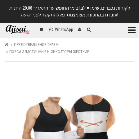
לקוחות נכבדים, שימו ♥️ לב! בימי החופש עד התאריך 20.08 החנות
עובדת במתכונת מצומצמת. נא להתקשר לפני הגעה!
Катег
WhatsApp
ПРЕДОТВРАЩЕНИЕ ТРАВМ
ПОЯСА ЭЛАСТИЧНЫЕ И ФИКСАТОРЫ ЖЁСТКИЕ