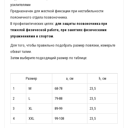
усилителями
Предназначен для жесткой фиксации при нестабильности
поясничного отдела позвоночника.
В профилактических целях:
для защиты позвоночника при
тяжелой физической работе, при занятиях физическими
упражнениями и спортом
.
Для того, чтобы правильно подобрать размер повязки, измерьте
обхват талии.
Затем выберите подходящий размер по таблице:
Размер
a, см
h, см
1
M
68-78
23,5
2
L
79-88
23,5
3
XL
89-99
23,5
4
XXL
99-108
23,5