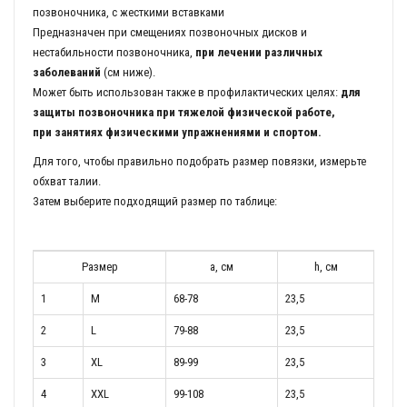
позвоночника, с жесткими вставками
Предназначен при смещениях позвоночных дисков и
нестабильности позвоночника,
при лечении различных
заболеваний
(см ниже).
Может быть использован также в профилактических целях:
для
защиты позвоночника при тяжелой физической работе,
при занятиях физическими упражнениями и спортом.
Для того, чтобы правильно подобрать размер повязки, измерьте
обхват талии.
Затем выберите подходящий размер по таблице:
Размер
a, см
h, см
1
M
68-78
23,5
2
L
79-88
23,5
3
XL
89-99
23,5
4
XXL
99-108
23,5