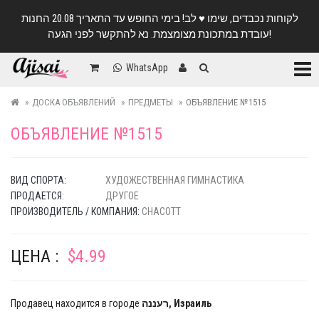
לקוחות נכבדים, שימו ♥️ לב! בימי החופש עד התאריך 20.08 החנות
עובדת במתכונת מצומצמת. נא להתקשר לפני הגעה!
Катег
WhatsApp
ДОСКА ОБЪЯВЛЕНИЙ
ПРЕДМЕТЫ
ОБЪЯВЛЕНИЕ №1515
ОБЪЯВЛЕНИЕ №1515
ВИД СПОРТА:
ХУДОЖЕСТВЕННАЯ ГИМНАСТИКА
ПРОДАЕТСЯ:
ДРУГОЕ
ПРОИЗВОДИТЕЛЬ / КОМПАНИЯ:
CHACOTT
ЦЕНА :
$4.99
Продавец находится в городе
רעננה, Израиль