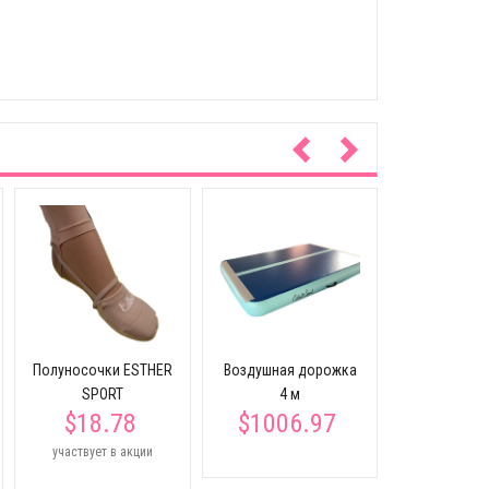
Гимнасти
кольца дер
для крос
Полуносочки ESTHER
Воздушная дорожка
$45.
SPORT
4 м
$18.78
$1006.97
участвует в акции