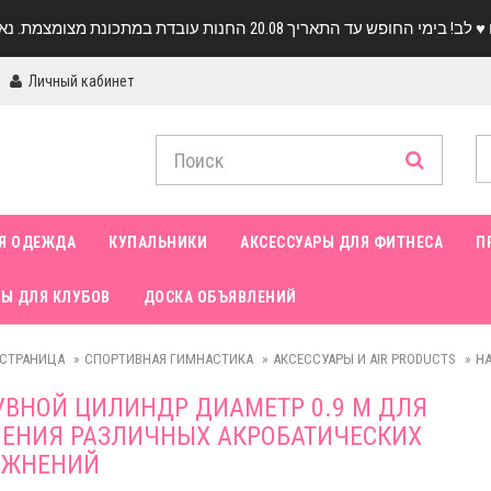
Личный кабинет
Я ОДЕЖДА
КУПАЛЬНИКИ
АКСЕССУАРЫ ДЛЯ ФИТНЕСА
П
Ы ДЛЯ КЛУБОВ
ДОСКА ОБЪЯВЛЕНИЙ
 СТРАНИЦА
СПОРТИВНАЯ ГИМНАСТИКА
АКСЕССУАРЫ И AIR PRODUCTS
НА
ВНОЙ ЦИЛИНДР ДИАМЕТР 0.9 М ДЛЯ
ЕНИЯ РАЗЛИЧНЫХ АКРОБАТИЧЕСКИХ
АЖНЕНИЙ