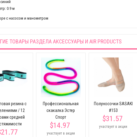
 синий
тр: 0.9 м
оре с насосом и манометром
ГИЕ ТОВАРЫ РАЗДЕЛА
АКСЕССУАРЫ И AIR PRODUCTS
говая резина с
Профессиональная
Полуносочки SASAKI
елениями / 12
скакалка Эстер
#153
$31.57
рами средней
Спорт
$14.97
стяжимости
участвует в акции
$21.77
участвует в акции