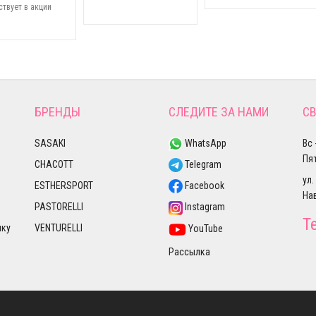
ствует в акции
БРЕНДЫ
СЛЕДИТЕ ЗА НАМИ
СВ
SASAKI
WhatsApp
Вс 
Пят
CHACOTT
Telegram
ул.
ESTHERSPORT
Facebook
На
PASTORELLI
Instagram
Т
лку
VENTURELLI
YouTube
Рассылка