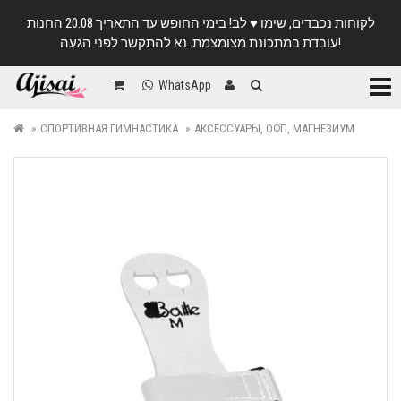
לקוחות נכבדים, שימו ♥️ לב! בימי החופש עד התאריך 20.08 החנות
עובדת במתכונת מצומצמת. נא להתקשר לפני הגעה!
Катег
WhatsApp
СПОРТИВНАЯ ГИМНАСТИКА
АКСЕССУАРЫ, ОФП, МАГНЕЗИУМ