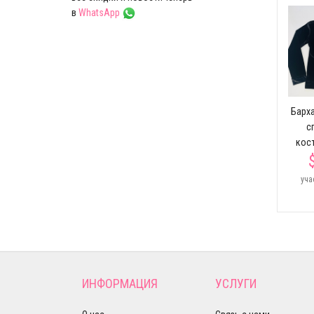
в
WhatsApp
Барх
с
кос
уча
ИНФОРМАЦИЯ
УСЛУГИ