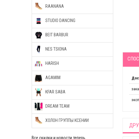
RAANANA
STUDIO DANCING
BEIT BARBUR
NES TSIONA
СПОС
HARISH
AGAMIM
Дос
зак
KFAR SABA
эксп
DREAM TEAM
ХОЛОН ГРУППЫ КСЕНИИ
ДРУ
Все скидки и новости теперь