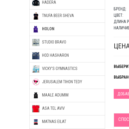
HADERA
БРЕНД:
ЦВЕТ:
TNUFA BEER SHEVA
ДЛИНА Р
НАЛИЧИЕ
HOLON
STUDIO BRAVO
ЦЕНА
HOD HASHARON
ВЫБЕРИТ
VICKY'S GYMNASTICS
ВЫБРАН
JERUSALEM TIHON TEDY
ДОБАВ
MAALE ADUMIM
ASA TEL AVIV
СПОС
MATNAS EILAT