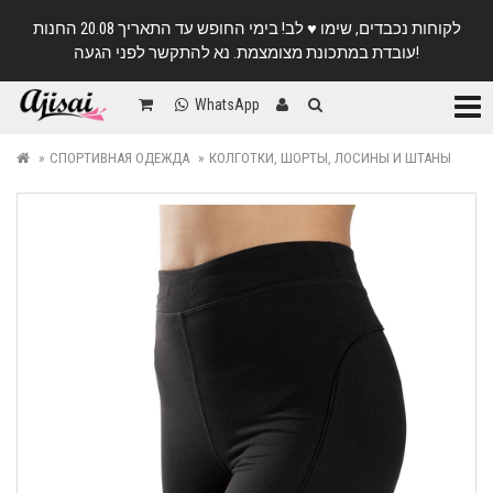
לקוחות נכבדים, שימו ♥️ לב! בימי החופש עד התאריך 20.08 החנות
עובדת במתכונת מצומצמת. נא להתקשר לפני הגעה!
Катег
WhatsApp
СПОРТИВНАЯ ОДЕЖДА
КОЛГОТКИ, ШОРТЫ, ЛОСИНЫ И ШТАНЫ