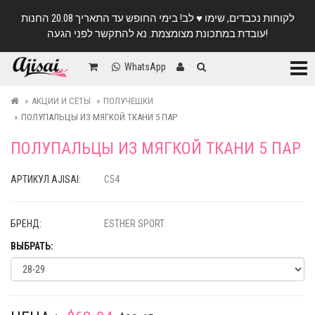
לקוחות נכבדים, שימו ♥️ לב! בימי החופש עד התאריך 20.08 החנות
עובדת במתכונת מצומצמת. נא להתקשר לפני הגעה!
Катег
WhatsApp
АКЦИИ И СЕТЫ
ПОЛУЧЕШКИ
ПОЛУПАЛЬЦЫ ИЗ МЯГКОЙ ТКАНИ 5 ПАР
ПОЛУПАЛЬЦЫ ИЗ МЯГКОЙ ТКАНИ 5 ПАР
АРТИКУЛ AJISAI:
C54
БРЕНД:
ESTHER SPORT
ВЫБРАТЬ: