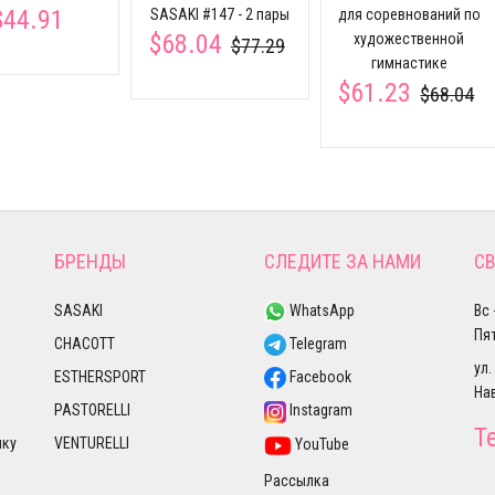
$44.91
SASAKI #147 - 2 пары
для соревнований по
$68.04
художественной
$77.29
гимнастике
$61.23
$68.04
БРЕНДЫ
СЛЕДИТЕ ЗА НАМИ
СВ
SASAKI
WhatsApp
Вс 
Пят
CHACOTT
Telegram
ул.
ESTHERSPORT
Facebook
На
PASTORELLI
Instagram
Т
лку
VENTURELLI
YouTube
Рассылка