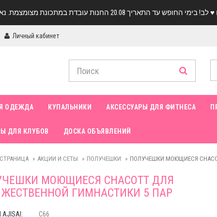
Личный кабинет
Я ОДЕЖДА
КУПАЛЬНИКИ
АКСЕССУАРЫ ДЛЯ ФИТНЕСА
П
Ы ДЛЯ КЛУБОВ
ДОСКА ОБЪЯВЛЕНИЙ
 СТРАНИЦА
АКЦИИ И СЕТЫ
ПОЛУЧЕШКИ
ПОЛУЧЕШКИ МОЮЩИЕСЯ CHACOT
УЧЕШКИ МОЮЩИЕСЯ CHACOTT ДЛЯ
ЖЕСТВЕННОЙ ГИМНАСТИКИ 5 ПАР
AJISAI:
C66