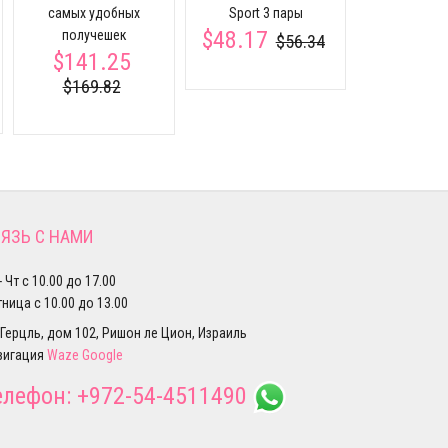
самых удобных
Sport 3 пары
$193.
$48.17
получешек
$56.34
$141.25
$169.82
ЯЗЬ С НАМИ
- Чт с 10.00 до 17.00
ница с 10.00 до 13.00
 Герцль, дом 102, Ришон ле Цион, Израиль
вигация
Waze
Google
елефон:
+972-54-4511490