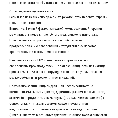
после надевания, чтобы пятка изделия совпадала с Вашей пяткой!
6. Разгладьте изделие на ногах.
Если иное не назначено врачом, то рекомендуем надевать утром и
носить в течение дня.
Внимание! Важный фактор успешной компрессионной терапии -
регулярность ношения лечебного медицинского трикотажа.
Прекращение компрессии может способствовать
прогрессированию заболевания и усугублению симптомов
хронической венозной недостаточности.
В изделиях класса LUX используется сырье известных
европейских производителей - новая разновидность полиамида -
пряжа TACTEL. Благодаря структуре этой пряжи увеличивается
воздухообмен и гигроскопичность изделий.
Противопоказания: индивидуальная несовместимость с
компонентами сырья изделия, дерматиты различной этиологии,
экземы (в первую очередь мокнущие), рожистые воспаления (в
острой стадии), тяжелые формы сердечно–легочной
недостаточности, хроническая артериальная недостаточность
(ниже 80 мм.рт.ст. в берцовых артериях), гнойное воспаление стоп