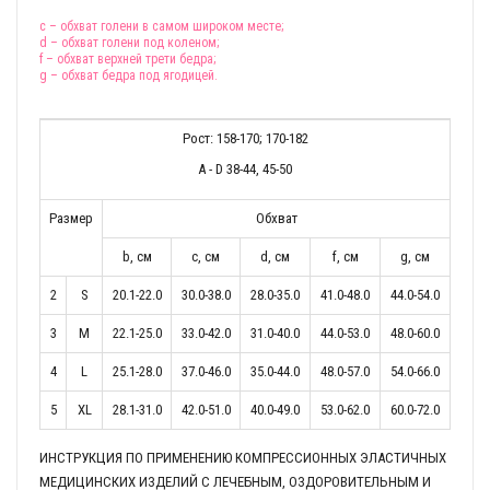
c
– обхват голени в самом широком месте;
d
– обхват голени под коленом;
f
– обхват верхней трети бедра;
g
– обхват бедра под ягодицей.
Рост: 158-170; 170-182
A - D 38-44, 45-50
Размер
Обхват
b, cм
c, cм
d, cм
f, cм
g, cм
2
S
20.1-22.0
30.0-38.0
28.0-35.0
41.0-48.0
44.0-54.0
3
M
22.1-25.0
33.0-42.0
31.0-40.0
44.0-53.0
48.0-60.0
4
L
25.1-28.0
37.0-46.0
35.0-44.0
48.0-57.0
54.0-66.0
5
XL
28.1-31.0
42.0-51.0
40.0-49.0
53.0-62.0
60.0-72.0
ИНСТРУКЦИЯ ПО ПРИМЕНЕНИЮ КОМПРЕССИОННЫХ ЭЛАСТИЧНЫХ
МЕДИЦИНСКИХ ИЗДЕЛИЙ С ЛЕЧЕБНЫМ, ОЗДОРОВИТЕЛЬНЫМ И