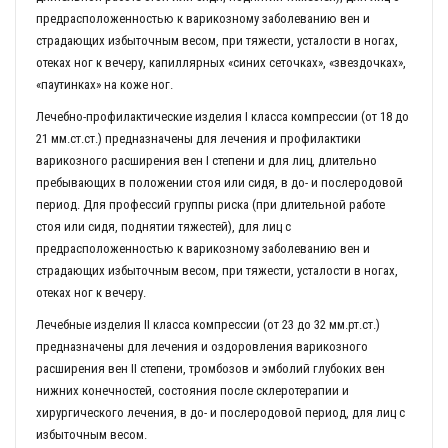
предрасположенностью к варикозному заболеванию вен и
страдающих избыточным весом, при тяжести, усталости в ногах,
отеках ног к вечеру, капиллярных «синих сеточках», «звездочках»,
«паутинках» на коже ног.
Лечебно-профилактические изделия I класса компрессии (от 18 до
21 мм.ст.ст.) предназначены для лечения и профилактики
варикозного расширения вен I степени и для лиц, длительно
пребывающих в положении стоя или сидя, в до- и послеродовой
период. Для профессий группы риска (при длительной работе
стоя или сидя, поднятии тяжестей), для лиц с
предрасположенностью к варикозному заболеванию вен и
страдающих избыточным весом, при тяжести, усталости в ногах,
отеках ног к вечеру.
Лечебные изделия II класса компрессии (от 23 до 32 мм.рт.ст.)
предназначены для лечения и оздоровления варикозного
расширения вен II степени, тромбозов и эмболий глубоких вен
нижних конечностей, состояния после склеротерапии и
хирургического лечения, в до- и послеродовой период, для лиц с
избыточным весом.