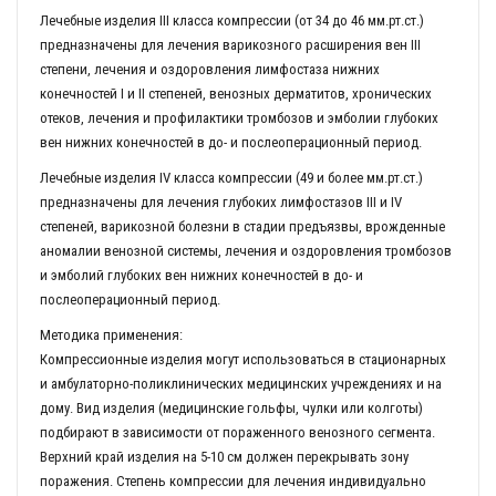
Лечебные изделия III класса компрессии (от 34 до 46 мм.рт.ст.)
предназначены для лечения варикозного расширения вен III
степени, лечения и оздоровления лимфостаза нижних
конечностей I и II степеней, венозных дерматитов, хронических
отеков, лечения и профилактики тромбозов и эмболии глубоких
вен нижних конечностей в до- и послеоперационный период.
Лечебные изделия IV класса компрессии (49 и более мм.рт.ст.)
предназначены для лечения глубоких лимфостазов III и IV
степеней, варикозной болезни в стадии предъязвы, врожденные
аномалии венозной системы, лечения и оздоровления тромбозов
и эмболий глубоких вен нижних конечностей в до- и
послеоперационный период.
Методика применения:
Компрессионные изделия могут использоваться в стационарных
и амбулаторно-поликлинических медицинских учреждениях и на
дому. Вид изделия (медицинские гольфы, чулки или колготы)
подбирают в зависимости от пораженного венозного сегмента.
Верхний край изделия на 5-10 см должен перекрывать зону
поражения. Степень компрессии для лечения индивидуально