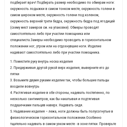
подбирает врач! Подбирать размер необходимо по обмерам ноги:
окружность лодыжки в самом тонком месте, окружность голени в
самом широком месте, окружность голени под коленом,
окружность верхней трети бедра, окружность бедра под ягодицей
(схему мест замеров см. на упаковке). Обмеры проводят
самостоятельно либо при участии помощника или
специалиста.Замеры необходимо проводить в горизонтальном
положении ног, утром или на отдохнувшие ноги. Изделие
надевают самостоятельно либо при участии помощника.
1. Поместите руку внутрь носка изделия
2. Придерживая другой рукой верх изделия, выверните его до
пятки
3. Возьмите двумя руками изделие так, чтобы большие пальцы
входили вовнутрь
4. Растягивая изделие в обе стороны, надевать постепенно, по
несколько сантиметров, как бы накатывая и подтягивая
подушечками пальцев наверх. Надевать сидя.
5. Надевание изделия – лежа, ноги должны быть полусогнутые в
физиологическом горизонтальном положении.Особенно
тщательно надевать в самом узком месте - в зоне пятки. Проверьте