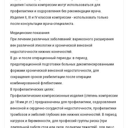
изделия I класса компрессии могут использоваться для
профилактики и оздоровления без рекомендации врача.
Изделия II, III и IV классов компрессии - использовать только
после консультации врача-специалиста.
Медицинские показания
При лечении различных заболеваний: варикозного расширения
вен различной этиологии и хронической венозной
недостаточности нижних конечностей.
В до- и после операционный периоды: в период
предоперационной подготовки больных декомпенсированными
формами хронической венозной недостаточности, для
сокращения сроков реабилитации после операции
комбинированной флебэктомии.
В профилактических целях:
Профилактические компрессионные изделия (степень компрессии
до 18 мм.рт.ст.) предназначены для профилактики, оздоровления
венозной и сердечно-сосудистой недостаточности, профилактики
тромбозов и эмболий глубоких вен нижних конечностей. В период
нагрузок и беременности, для профессий группы риска (при
длительной работе стоя или сидя, поднятии тяжестей), для лиц с