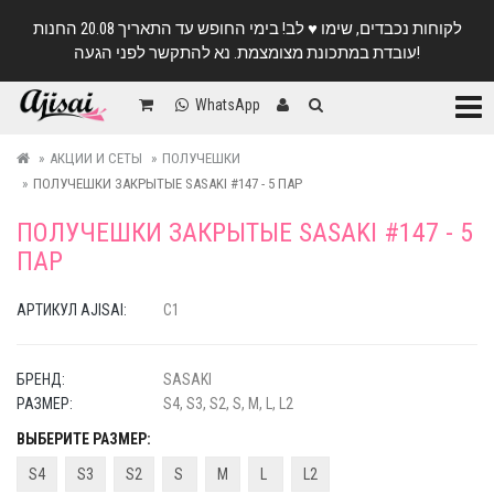
לקוחות נכבדים, שימו ♥️ לב! בימי החופש עד התאריך 20.08 החנות
עובדת במתכונת מצומצמת. נא להתקשר לפני הגעה!
Катег
WhatsApp
АКЦИИ И СЕТЫ
ПОЛУЧЕШКИ
ПОЛУЧЕШКИ ЗАКРЫТЫЕ SASAKI #147 - 5 ПАР
ПОЛУЧЕШКИ ЗАКРЫТЫЕ SASAKI #147 - 5
ПАР
АРТИКУЛ AJISAI:
C1
БРЕНД:
SASAKI
РАЗМЕР:
S4, S3, S2, S, M, L, L2
ВЫБЕРИТЕ РАЗМЕР:
S4
S3
S2
S
M
L
L2